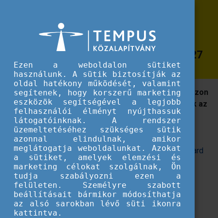
Erasmus+
Felhívás felsőoktatási
Felhívás felsőoktatási intézményeknek: European Student Card Initiative Cha
intézményeknek: European Student
Card Initiative Champions 2025 -2027
Ezen a weboldalon sütiket
használunk. A sütik biztosítják az
oldal hatékony működését, valamint
Az ESCI Champions felhívás célja, hogy elismerje azon
segítenek, hogy korszerű marketing
eszközök segítségével a legjobb
felsőoktatási intézményeket, amelyek sokat tettek az
felhasználói élményt nyújthassuk
Erasmus+ mobilitás adminisztratív folyamatainak
látogatóinknak. A rendszer
digitalizációjáért.
üzemeltetéséhez szükséges sütik
azonnal elindulnak, amikor
meglátogatja weboldalunkat. Azokat
Az Európai Bizottság közzétette a
European Student Card
a sütiket, amelyek elemzési és
Initiative (ESCI) Champions 2025–2027 felhívást.
A
marketing célokat szolgálnak, Ön
pályázat célja, hogy elismerje azon felsőoktatási
tudja szabályozni ezen a
felületen. Személyre szabott
intézményeket, szervezeteket, amelyek az Erasmus+
beállításait bármikor módosíthatja
mobilitási projektek digitalizációjában kiemelkedő
az alsó sarokban lévő süti ikonra
eredményeket értek el.
kattintva.