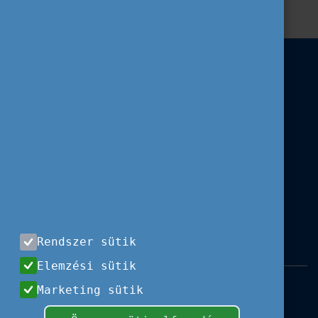
Rendszer sütik
Elemzési sütik
Impresszum
|
Használati feltételek
|
Marketing sütik
Adatvédelem
|
Sajtóközlemények
|
Kapcsolat