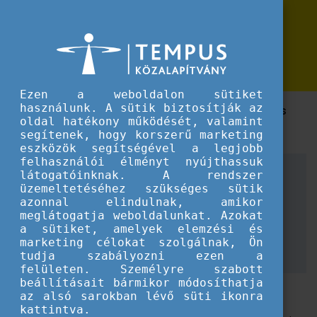
Erasmus+
Fókuszban a mikrotanúsítványok -
Fókuszban a mikrotanúsítványok - lezajlott a Cedefop konferencia
lezajlott a Cedefop konferencia
Ezen a weboldalon sütiket
használunk. A sütik biztosítják az
A kétnapos rendezvény fő kérdése képesítések és
oldal hatékony működését, valamint
bizonyítványok közötti kapcsolat volt.
segítenek, hogy korszerű marketing
eszközök segítségével a legjobb
felhasználói élményt nyújthassuk
Több mint 260 szakember kapott lehetőséget, hogy
látogatóinknak. A rendszer
részt vegyen "Mikrotanúsítványok – munkaerő-piaci
üzemeltetéséhez szükséges sütik
azonnal elindulnak, amikor
megatrend" című konferencián és megismerhesse
meglátogatja weboldalunkat. Azokat
„
Cedefop mikrotanúsítványok a munkaerő-piaci
a sütiket, amelyek elemzési és
oktatáshoz és képzéshez
” című projektjének
marketing célokat szolgálnak, Ön
eredményeit.
tudja szabályozni ezen a
felületen. Személyre szabott
beállításait bármikor módosíthatja
az alsó sarokban lévő süti ikonra
kattintva.