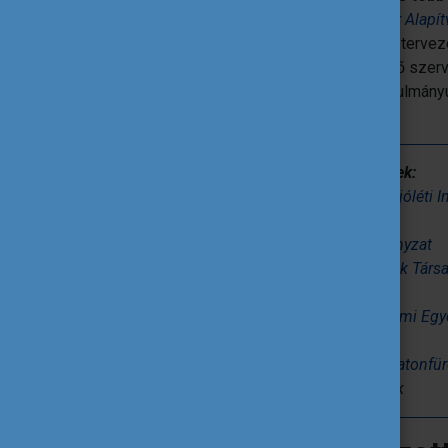
ötletbörzéket, tanulmányutakat a
Lélektér Alapí
Önkormányzat. Ezen alkalmak fiatalbarát tervezé
tízfős csapata, és számos közreműködő szervez
számú eseményt megvalósítani. Két tanulmány
jógyakorlataikat a veszprémi csapatnak.
A projektben közreműködő szervezetek:
-
Veszprémi Családsegítő és Gyermekjóléti In
-
AutiSpektrum Egyesület
-
Veszprémi Diák és Ifjúsági Önkormányzat
-
Gyermek- és Ifjúsági Önkormányzatok Társ
-
Pannon Egyetem
-
Műszakiak Országos Környezetvédelmi Egy
-
Mozgássérültek Aktív Egyesülete
-
Mozgáskorlátozottak és Barátaik Balatonfür
-
Veszprémi általános- és középiskolák