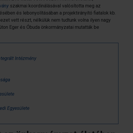
tvány
szakmai koordinálásával valósította meg az
sében és lebonyolításában a projektirányító fiatalok kb.
et vett részt, nélkülük nem tudtunk volna ilyen nagy
úton Eger és Óbuda önkormányzatai mutatták be
tegrált Intézmény
asága
esülete
edi Egyesülete