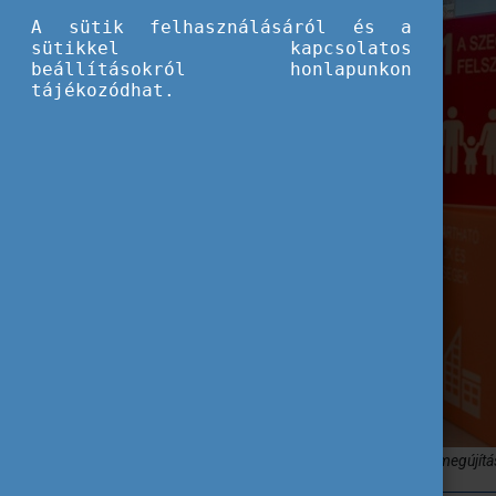
A sütik felhasználásáról és a
sütikkel kapcsolatos
beállításokról honlapunkon
tájékozódhat.
Hangadó - Veszprém Ifjúsági Koncepciójának megújítá