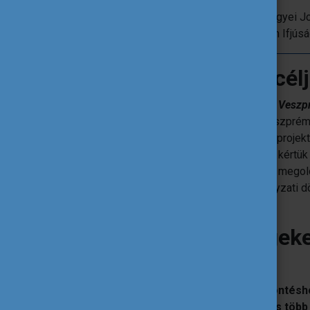
A díjazott intézmény:
Veszprém Megyei Jo
A projekt címe:
Hangadó - Veszprém Ifjúsá
Mi volt a projekt fő cél
A projektben résztvevő fiatalok
ReYouth Veszp
megújulást helyezve a középpontba. Veszprém 
megújítását céloztuk meg a projekttel. A proje
ifjúsági felmérés eredményeit, majd arra kértük
kihívásokról, és javasoljanak lehetséges mego
ahol ifjúsági szakemberekkel, önkormányzati d
Veszprém még inkább fiatalbarát.
Milyen tevékenységeke
projekt keretében?
A
33 eseményen nagyjából 70 helyi döntés
alpolgármester),
ifjúsági szakember, és több 