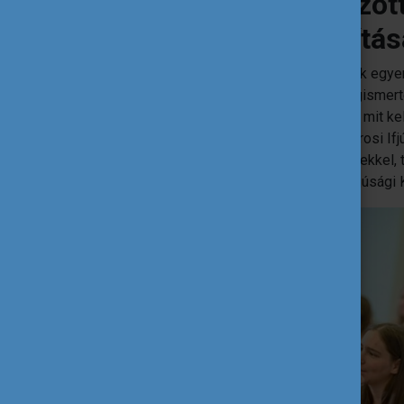
Milyen változást hozot
a projekt megvalósítás
A projekt során a fiatalok és döntéshozók egyenr
kérdéseket, aminek hatására jobban megismert
mi a fiatalok véleménye és szükséglete, mit ke
tényleges igényeiből született meg a városi Ifj
fiatalokkal és a közreműködő szervezetekkel, 
az ifjúság érdemi bevonásáról, nőtt az Ifjúsági