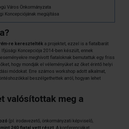
gú Város Önkormányzata
gi Koncepciójának megújítása
ja?
rém
-re keresztelték
a projektet, ezzel is a fiatalbarát
Ifjúsági Koncepciója 2014-ben készült, ennek
kteseményekre meghívott fiataloknak bemutattuk egy friss
 őket, hogy mondják el véleményüket az őket érintő helyi
ldási módokat. Erre számos workshop adott alkalmat,
öntéshozókkal beszélgethettek arról, hogyan lehet
t valósítottak meg a
hozó
(pl. irodavezető, önkormányzati képviselő,
mint 240 fiatal vett részt
. A konferenciákat,