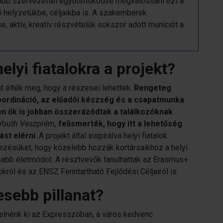
 több szervezettel együttműködve megvalósítani ezt a
ő helyzetükbe, céljaikba is. A szakemberek
se, aktív, kreatív részvételük sokszor adott muníciót a
elyi fiatalokra a projekt?
nt élték meg, hogy a részesei lehettek.
Rengeteg
tkoordináció, az előadói készség és a csapatmunka
en ők is jobban összerázódtak a találkozóknak
Youth Veszprém
,
felismerték, hogy itt a lehetőség
ást elérni
. A projekt által inspirálva helyi fiatalok
ésüket, hogy közelebb hozzák kortársaikhoz a helyi
sabb életmódot. A résztvevők tanulhattak az Erasmus+
okról és az ENSZ Fenntartható Fejlődési Céljairól is.
esebb pillanat?
elnénk ki az Expresszóban, a város kedvenc