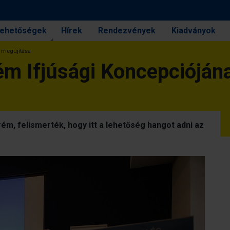
 lehetőségek
Hírek
Rendezvények
Kiadványok
 megújítása
m Ifjúsági Koncepcióján
m, felismerték, hogy itt a lehetőség hangot adni az