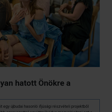
yan hatott Önökre a
it egy újbudai hasonló ifjúsági részvételi projektből