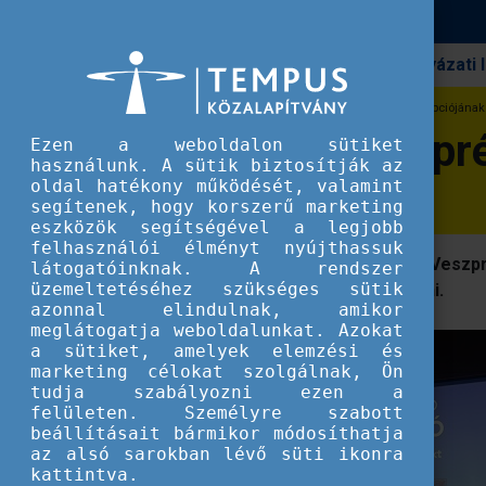
Pályázati
Erasmus+
Hangadó - Veszprém Ifjúsági Koncepciójának
Hangadó - Veszpré
Ezen a weboldalon sütiket
használunk. A sütik biztosítják az
oldal hatékony működését, valamint
segítenek, hogy korszerű marketing
eszközök segítségével a legjobb
felhasználói élményt nyújthassuk
Sok fiatalt megmozgatott a ReYouth Veszpré
látogatóinknak. A rendszer
üzemeltetéséhez szükséges sütik
ötleteiknek és ezáltal változást elérni.
azonnal elindulnak, amikor
meglátogatja weboldalunkat. Azokat
a sütiket, amelyek elemzési és
marketing célokat szolgálnak, Ön
tudja szabályozni ezen a
felületen. Személyre szabott
beállításait bármikor módosíthatja
az alsó sarokban lévő süti ikonra
kattintva.