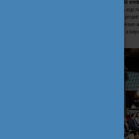
szórakozóhelyén.
A rengeteg érdeklődő embe
vélemény, a helyszín különlegessége
, egy 
élet. De az is fontos lépés volt, amikor a projek
csapat egyik tagja - bemutatta a Közgyűlésen
eredménynek élte meg, hogy a stratégiát a képv
és elismerték a fiatalok munkáját.