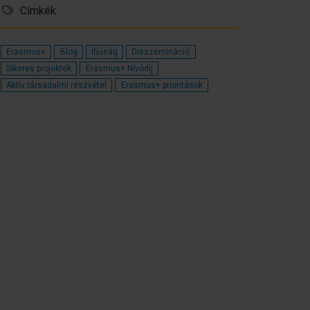
Címkék
Erasmus+
Blog
Ifjúság
Disszemináció
Sikeres projektek
Erasmus+ Nívódíj
Aktív társadalmi részvétel
Erasmus+ prioritások