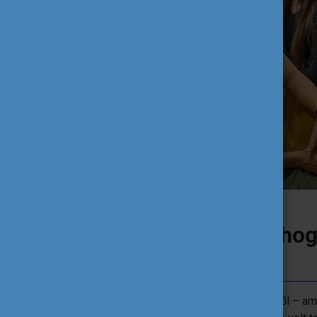
Kép: Domján Attila
Személyes szinten hog
projekt?
Fantasztikus volt látni, hogy az ötletből – am