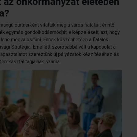
t az önkormányzat életében
a?
angú partnerként vitatták meg a város fiataljait érintő
ék egymás gondolkodásmódját, elképzeléseit, azt, hogy
llene megvalósítani. Ennek köszönhetően a fiatalok
úsági Stratégia. Emellett szorosabbá vált a kapcsolat a
tapasztalatot szereztünk új pályázatok készítéséhez és
 Kerekasztal tagjainak száma.