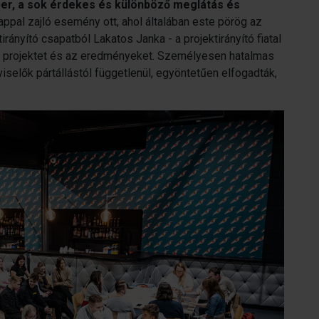
r, a sok érdekes és különböző meglátás és
nappal zajló esemény ott, ahol általában este pörög az
tirányító csapatból Lakatos Janka - a projektirányító fiatal
 a projektet és az eredményeket. Személyesen hatalmas
iselők pártállástól függetlenül, egyöntetűen elfogadták,