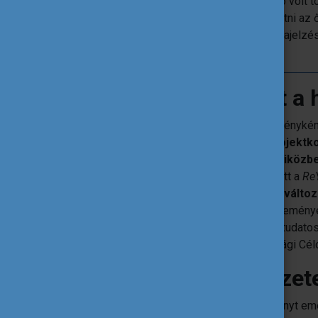
merítettünk – hogyan válik valóság. Jó volt
komoly vállalást és mélyebben belelátni az 
elhivatottsága, a fiatalok pozitív visszajelzé
következő feladathoz.
Milyen hatással volt a h
A projektet irányító fiatalok hatalmas élményké
ötletet, tapasztalatot gyűjtöttek a projek
terén, sok új ismeretség született, miközb
köszönhetően
. Sok fiatalt megmozgatott a
Re
hangot adni az ötleteiknek és ezáltal változ
elindították a saját,
„
Futurum”
nevű kezdeményez
lehetőségeket, a közösségépítést és a tudato
program lehetőségeiről, az Európai Ifjúsági Cél
Mi volt a legemlékezet
Nehéz választani, de talán a nyitóeseményt em