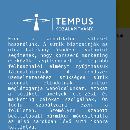
Erasmus+
Ifjúsági pályázati eredmények
Ifjúsági pályázati eredmények
Az Erasmus+ ifjúsági területén támogatott pályázatok
Ezen a weboldalon sütiket
listája
használunk. A sütik biztosítják az
oldal hatékony működését, valamint
segítenek, hogy korszerű marketing
Pályázati eredmények
eszközök segítségével a legjobb
felhasználói élményt nyújthassuk
Mobilitási projektek (KA151,
látogatóinknak. A rendszer
üzemeltetéséhez szükséges sütik
KA152, KA153)
azonnal elindulnak, amikor
meglátogatja weboldalunkat. Azokat
2026
a sütiket, amelyek elemzési és
marketing célokat szolgálnak, Ön
2026. február 12-i határidőre beérkezett pályázatok
tudja szabályozni ezen a
eredménye:
felületen. Személyre szabott
beállításait bármikor módosíthatja
Támogatott pályázatok listája
az alsó sarokban lévő süti ikonra
kattintva.