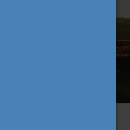
2. Válaszd a környezetkímélő
utazást!