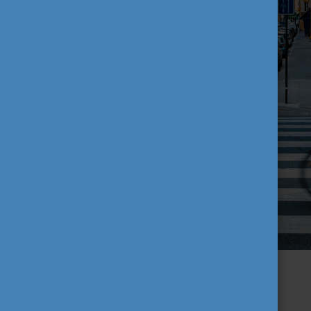
6. Vigyél saját táskát a