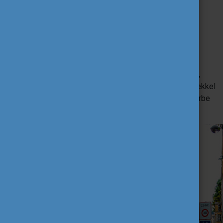
szemét keletkezik.
5. Fogyassz helyit!
Egy nagyszerű programötlet az Erasmus+ ösztöndíjas
városod felfedezésére a helyi piacok és termelők
felkutatása, majd a helyi alapanyagokból, zöldségekből,
gyümölcsökből való betárazás. Így nem csak a helyi ízekkel
ismerkedhetsz meg jobban, de az importárukat is háttérbe
szorítod, sőt, akár spórolhatsz is!