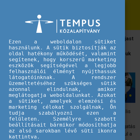
Erasmus+
Így zöldítsd be az Erasmusod!
Így zöldítsd be az Erasmusod!
Az új programszakasz célja, hogy minden ösztöndíjast
Ezen a weboldalon sütiket
környezettudatos életmódra és fenntartható
használunk. A sütik biztosítják az
megoldások választására ösztönözzön a mobilitásuk
oldal hatékony működését, valamint
segítenek, hogy korszerű marketing
alatt is.
eszközök segítségével a legjobb
felhasználói élményt nyújthassuk
látogatóinknak. A rendszer
üzemeltetéséhez szükséges sütik
azonnal elindulnak, amikor
meglátogatja weboldalunkat. Azokat
a sütiket, amelyek elemzési és
marketing célokat szolgálnak, Ön
Az új program támogatja a klímabarát utazással, a globális
tudja szabályozni ezen a
felmelegedéssel és a fenntarthatósággal foglalkozó
felületen. Személyre szabott
beállításait bármikor módosíthatja
projektek megvalósítását. 2021-től 15%-kal több támogatás
az alsó sarokban lévő süti ikonra
jár a zöld utazási módok választása esetén, mint például a
kattintva.