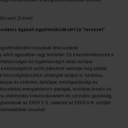
lió euró (3 évre).
olatos ágazati együttműködésért (a "tervezet"
 együttműködést hozzanak létre konkrét
 adott ágazatban vagy területen. Ez a kezdeményezés a
éltányosságot és rugalmasságot célzó európai
 a készségekről szóló paktumot valósítja meg azáltal,
 készségfejlesztési stratégiát dolgoz ki: turizmus,
gépipar és védelem, építőipar, mezőgazdasági és
ocsátású energiaintenzív iparágak, textilipar, kreatív és
ergia, elektronika, kiskereskedelem és szociális gazdaság,
gramoknak az EKKR 3-5., valamint az EKKR 6-8. szintjét
amútmutatóban olvashat.