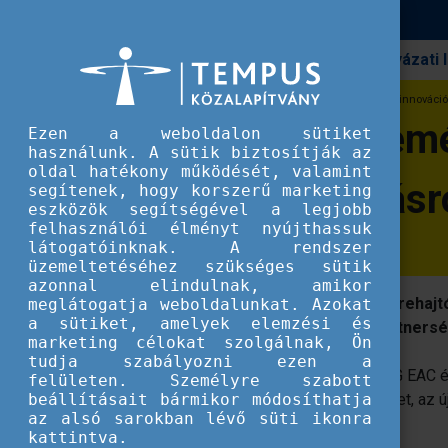
Pályázati
Erasmus+
Információs esemény az Erasmus+ innovációs 
Információs esem
Ezen a weboldalon sütiket
használunk. A sütik biztosítják az
oldal hatékony működését, valamint
pályázati felhívásr
segítenek, hogy korszerű marketing
eszközök segítségével a legjobb
felhasználói élményt nyújthassuk
látogatóinknak. A rendszer
üzemeltetéséhez szükséges sütik
azonnal elindulnak, amikor
Az Európai Oktatási és Kulturális Végreha
meglátogatja weboldalunkat. Azokat
a sütiket, amelyek elemzési és
szervez az Erasmus+ innovációs partnerség
marketing célokat szolgálnak, Ön
tudja szabályozni ezen a
Az EACEA a Bizottság szolgálataival (DG EAC 
felületen. Személyre szabott
beállításait bármikor módosíthatja
szervez, hogy ismertesse az irányelveket, az új
az alsó sarokban lévő süti ikonra
folyamatot.
kattintva.