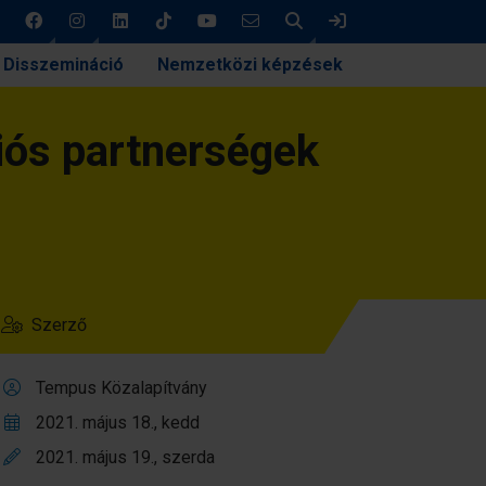
Keresés
Bejelentkezés
Disszemináció
Nemzetközi képzések
iós partnerségek
Szerző
Tempus Közalapítvány
2021. május 18., kedd
2021. május 19., szerda