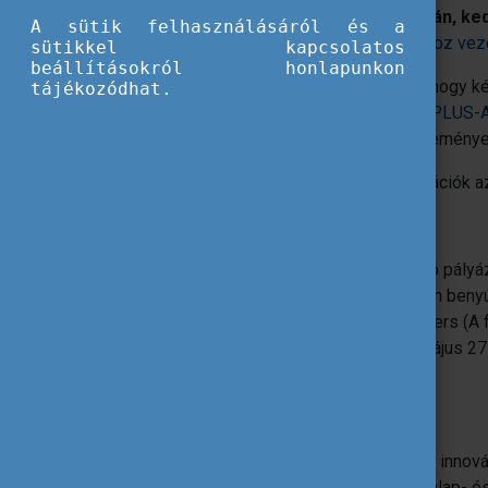
A regisztrált résztvevők
2021. június 8-án, ke
A sütik felhasználásáról és a
követhetik az eseményt. A
regisztrációhoz veze
sütikkel kapcsolatos
beállításokról honlapunkon
Az eseményen arra is lehetősége lesz, hogy ké
tájékozódhat.
következő email címre várnak:
EACEA-EPLUS-A
kérdések számától függően vagy az eseményen
A felvett videók és power point prezentációk
Az esemény angol nyelvű.
Az innovációs partnerségekre vonatkozó pályáza
lehet majd benyújtani. Ha pályázatot kíván benyú
The Funding & Tenders Portal for beginners (A 
webináriumhoz. A webináriumra 2021. május 27-
További információ a webináriumról
.
Erasmus+ innovációs partnerségek
Az innovációs partnerségek célja Európa innová
céljából, a felsőoktatás, a szakképzés (alap-