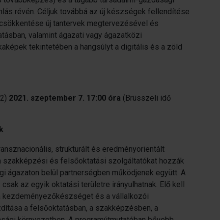
ás révén. Céljuk továbbá az új készségek fellendítése
csökkentése új tantervek megtervezésével és
atásban, valamint ágazati vagy ágazatközi
képek tekintetében a hangsúlyt a digitális és a zöld
T2)
2021. szeptember 7. 17:00 óra
(Brüsszeli idő
k
ransznacionális, strukturált és eredményorientált
 a szakképzési és felsőoktatási szolgáltatókat hozzák
i ágazaton belül partnerségben működjenek együtt. A
sak az egyik oktatási területre irányulhatnak. Elő kell
, a kezdeményezőkészséget és a vállalkozói
dítása a felsőoktatásban, a szakképzésben, a
dasági környezetben. A programútmutatóban bővebb