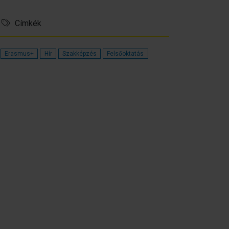
Címkék
Erasmus+
Hír
Szakképzés
Felsőoktatás