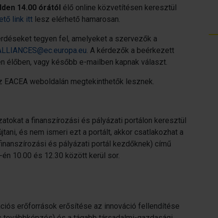
dden 14.00 órától
élő online közvetítésen keresztül
tő link itt
lesz elérhető hamarosan.
rdéseket tegyen fel, amelyeket a szervezők a
LLIANCES@ec.europa.eu
. A kérdezők a beérkezett
 élőben, vagy később e-mailben kapnak választ.
 az EACEA weboldalán megtekinthetők lesznek.
tokat a finanszírozási és pályázati portálon keresztül
jtani, és nem ismeri ezt a portált, akkor csatlakozhat a
finanszírozási és pályázati portál kezdőknek) című
én 10.00 és 12.30 között kerül sor.
ciós erőforrások erősítése az innováció fellendítése
 és továbbképzés) és a tágabb társadalmi-gazdasági