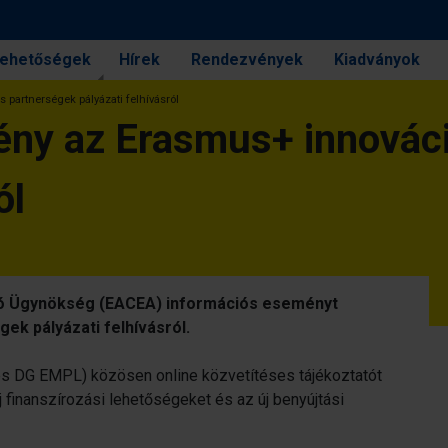
 lehetőségek
Hírek
Rendezvények
Kiadványok
partnerségek pályázati felhívásról
ény az Erasmus+ innovác
ól
jtó Ügynökség (EACEA) információs eseményt
ek pályázati felhívásról.
és DG EMPL) közösen online közvetítéses tájékoztatót
 finanszírozási lehetőségeket és az új benyújtási