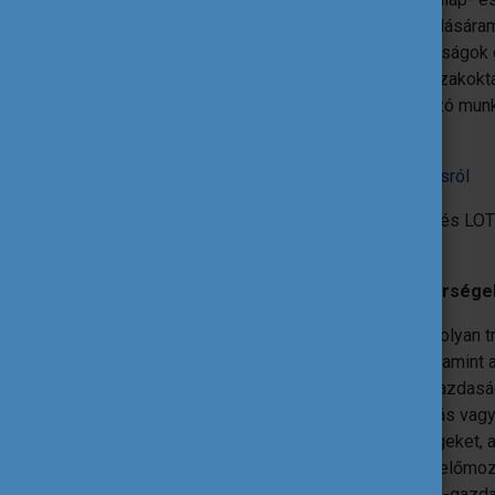
környezet közötti együttműködés és tudásáraml
és a készségekkel kapcsolatos hiányosságok 
létrehozásával a felsőoktatásban és a szakokt
tevékenységek végrehajtásával. A változó munka
készségekre kell helyezni.
Részletes információ a pályázati felhívásról
A pályázat beadási határidő (mind LOT1 és LO
szerint).
LOT1 – Oktatási és vállalkozói partnersége
Az oktatási és vállalkozói partnerségek olyan t
projektek, amelyek a vállalkozásokat, valamint
össze, hogy egy vagy több különböző gazdaság
projektek a szakképzés és a felsőoktatás vagy c
mozdítaniuk az innovációt, az új készségeket
gondolkodásmódot. Céljuk az innováció előmoz
vállalkozásokban és a tágabb társadalmi-gaz