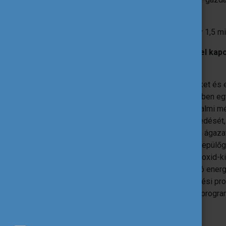
információ
itt
található angol nyelven.
EU támogatás: 1 millió euró (2 évre) vagy 1,5 mil
LOT 2
–
Partnerségek a készségekkel kapcs
végrehajtása)
Céljuk, hogy új stratégiai megközelítéseket és
készségfejlesztési megoldások érdekében egy
fenntartható versenyképességet, társadalmi m
készségfejlesztési terv egyik fő intézkedését,
hogy a 14 ipari ökoszisztéma egyikében ágazati
mobilitás, közlekedés és gépjárműipar, repülő
élelmiszeripari ágazat, alacsony szén-dioxid-kib
kulturális iparágak, digitális ipar, megújuló en
valamint egészségügy. A tervezett képzési pro
kell lefedniük. A programról bővebben a progr
EU-támogatás: 4 millió euró (4 év).