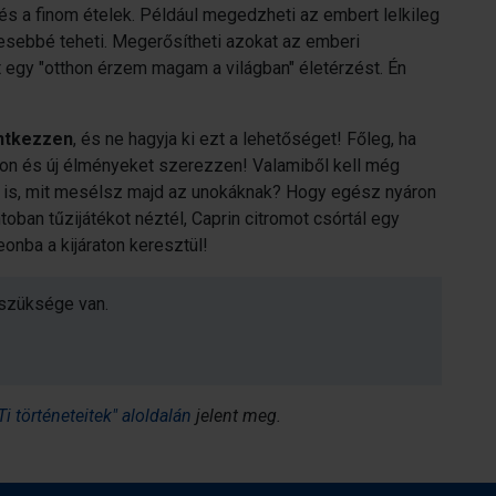
és a finom ételek. Például megedzheti az embert lelkileg
esebbé teheti. Megerősítheti azokat az emberi
at egy "otthon érzem magam a világban" életérzést. Én
entkezzen
, és ne hagyja ki ezt a lehetőséget! Főleg, ha
zon és új élményeket szerezzen! Valamiből kell még
y is, mit mesélsz majd az unokáknak? Hogy egész nyáron
ban tűzijátékot néztél, Caprin citromot csórtál egy
eonba a kijáraton keresztül!
 szüksége van.
i történeteitek" aloldalán
jelent meg.