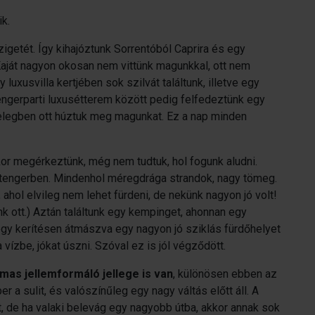
ik.
zigetét. Így kihajóztunk Sorrentóból Caprira és egy
Kaját nagyon okosan nem vittünk magunkkal, ott nem
luxusvilla kertjében sok szilvát találtunk, illetve egy
tengerparti luxusétterem között pedig felfedeztünk egy
melegben ott húztuk meg magunkat. Ez a nap minden
kor megérkeztünk, még nem tudtuk, hol fogunk aludni.
 a tengerben. Mindenhol méregdrága strandok, nagy tömeg.
 ahol elvileg nem lehet fürdeni, de nekünk nagyon jó volt!
nk ott.) Aztán találtunk egy kempinget, ahonnan egy
 egy kerítésen átmászva egy nagyon jó sziklás fürdőhelyet
 a vízbe, jókat úszni. Szóval ez is jól végződött.
mas jellemformáló jellege is van
, különösen ebben az
 a sulit, és valószínűleg egy nagy váltás előtt áll. A
, de ha valaki belevág egy nagyobb útba, akkor annak sok