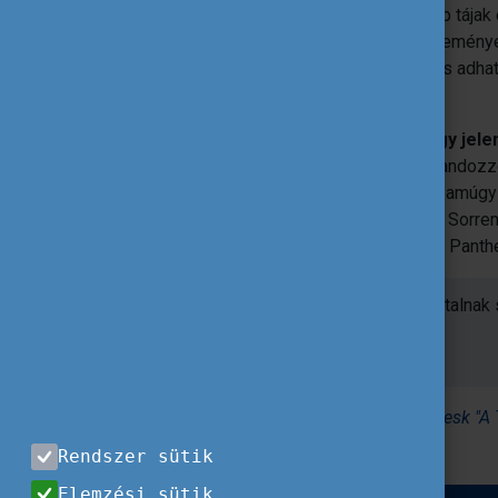
más pozitívuma is lesz, nem csak a szép tájak 
is, talpraesettebbé, rugalmasabbá és lelemény
kapcsolatokat is, akikkel együtt utazik, és adh
ezekért nagyon hálás vagyok!
Mindenkinek csak ajánlani tudom, hogy jel
benne van a vágy, hogy felfedezzen, kalandoz
töltekezni az egyetemista évek alatt, és amúg
csak otthon voltál? Neeem! Hanem hogy Sorrento
citruskertből, Párizsban pedig belógtál a Panth
Szerintem ilyen kalandokra minden fiatalnak
Egy hátizsák és szevasz!
Hajrá!
Forrás
: A beszámoló eredetileg az
Eurodesk "A T
Rendszer sütik
Elemzési sütik