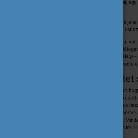
Csak egy hátizsák és hajrá! 3 éve volt már, e
is nagy kalandként él az emlékeimben.
Szerencsénk volt abban az évben. Nem is jelent
Covid miatt ez a két korcsoport egy évre csúsz
Nem volt túl nagy keretünk az útra, ezért is vol
kellett fizetni.) Többnyire olyan helyekre látog
kempingeztünk. Eljutottunk Hollandiába (Hága 
(Párizs, Versailles), Olaszországba (Sorrento 
Három rövid történetet
Az egyik az első utazós nap: a terv az volt, ho
Na, hát ez úgy kezdődött, hogy egy órát késett
lekéstünk. Féltem, hogy így már nem tudjuk has
előre az applikációban. Nagy meglepetésemre a
közben is megváltoztathatom a járatokat. Minde
ellenünk vannak, hanem azon, hogy kijussunk. Ha
érkeztünk!