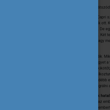
A másik kettő történet Olaszországban játszód
Arra jutottunk, bolondság lenne kihagyni Capri s
nagyon kalandos és szép napot töltöttünk ott. 
akartunk venni, mert nagyon sokba került. De egy 
hatalmas narancsligetbe is belefutottunk. Két 
nagy szikla tetején egy kőbunkert, és a nagy 
kalandjával az egyik kedvencem volt.
A harmadik történet is Sorrentóhoz kötődik. Mi
Gondoltuk, míg kitaláljuk, addig fürdünk egyet
Hát, ide nem megyünk be. Megtaláltuk a kikötőt,
(Fun fact: egy másik magyar párral is találkoztu
lépcső vezetett le a tengerre, és kicsit odébb
találtunk, amit alig ismert bárki, lehetett ugrálni
Utólag azt látom, hogy ennek az útnak hatal
élethelyzetben, mikor épphogy befejezi az ember
DiscoverEU "csak" egy utazásra hívja az embert