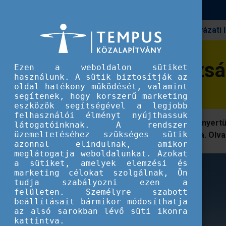
Pályázati
Erasmus+
Interrail és hátizsák - kell még más?
Interrail és hátizs
Ezen a weboldalon sütiket
használunk. A sütik biztosítják az
oldal hatékony működését, valamint
segítenek, hogy korszerű marketing
eszközök segítségével a legjobb
felhasználói élményt nyújthassuk
18 és 19 évesek voltunk, amikor megnyertük
látogatóinknak. A rendszer
üzemeltetéséhez szükséges sütik
ahol teljesen magunkra voltunk utalva. Olv
azonnal elindulnak, amikor
meglátogatja weboldalunkat. Azokat
a sütiket, amelyek elemzési és
marketing célokat szolgálnak, Ön
tudja szabályozni ezen a
felületen. Személyre szabott
beállításait bármikor módosíthatja
az alsó sarokban lévő süti ikonra
kattintva.