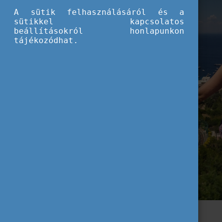
A sütik felhasználásáról és a
sütikkel kapcsolatos
beállításokról honlapunkon
tájékozódhat.
Interrail és hátizsák - kell még más?