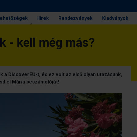
 lehetőségek
Hírek
Rendezvények
Kiadványok
ák - kell még más?
 a DiscoverEU-t, és ez volt az első olyan utazásunk,
asd el Mária beszámolóját!