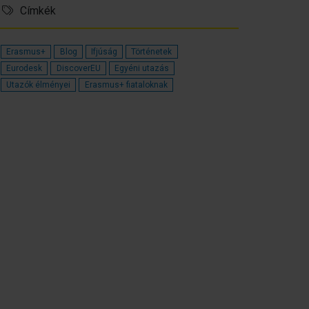
Címkék
Erasmus+
Blog
Ifjúság
Történetek
Eurodesk
DiscoverEU
Egyéni utazás
Utazók élményei
Erasmus+ fiataloknak