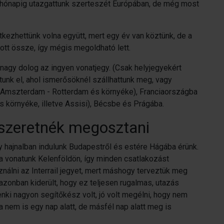
gy hónapig utazgattunk szerteszét Európában, de még most
kezhettünk volna együtt, mert egy év van köztünk, de a
ott össze, így mégis megoldható lett.
t nagy dolog az ingyen vonatjegy. (Csak helyjegyekért
attunk el, ahol ismerősöknél szállhattunk meg, vagy
- Amszterdam - Rotterdam és környéke), Franciaországba
és környéke, illetve Assisi), Bécsbe és Prágába.
 szeretnék megosztani
gy hajnalban indulunk Budapestről és estére Hágába érünk.
 a vonatunk Kelenföldön, így minden csatlakozást
ználni az Interrail jegyet, mert máshogy terveztük meg
zonban kiderült, hogy ez teljesen rugalmas, utazás
nki nagyon segítőkész volt, jó volt megélni, hogy nem
 nem is egy nap alatt, de másfél nap alatt meg is