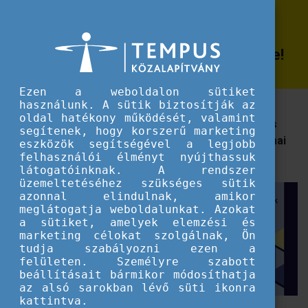
Erasmus+
Iratkozz fel az Eurodesk fiataloknak
Iratkozz fel az Eurodesk fiataloknak és szervezeteknek szóló hírleveleire!
és szervezeteknek szóló hírleveleire!
Ezen a weboldalon sütiket
használunk. A sütik biztosítják az
Az Eurodesk Magyarország hírlevelei révén
oldal hatékony működését, valamint
informálódhatsz a fiataloknak szóló legtutibb uniós
segítenek, hogy korszerű marketing
lehetőségekről, valamint az ifjúsági szektor szakmai
eszközök segítségével a legjobb
híreiről.
felhasználói élményt nyújthassuk
látogatóinknak. A rendszer
üzemeltetéséhez szükséges sütik
azonnal elindulnak, amikor
meglátogatja weboldalunkat. Azokat
a sütiket, amelyek elemzési és
marketing célokat szolgálnak, Ön
tudja szabályozni ezen a
felületen. Személyre szabott
beállításait bármikor módosíthatja
az alsó sarokban lévő süti ikonra
kattintva.