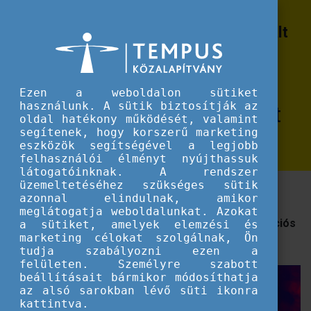
Erasmus+
Ismerje meg az Erasmus+ centralizált
Ismerje meg az Erasmus+ centralizált pályázatokat egy nemzetközi találkozó
pályázatokat egy nemzetközi
találkozón!
Ezen a weboldalon sütiket
használunk. A sütik biztosítják az
2025. december 1-2 között
oldal hatékony működését, valamint
segítenek, hogy korszerű marketing
Brnóban
eszközök segítségével a legjobb
felhasználói élményt nyújthassuk
látogatóinknak. A rendszer
üzemeltetéséhez szükséges sütik
Érdekli az Erasmus Mundus, a Capacity Building In
azonnal elindulnak, amikor
Higher Education és/vagy a Jean Monnet
meglátogatja weboldalunkat. Azokat
pályázattípus? Várjuk Önöket nemzetközi információs
a sütiket, amelyek elemzési és
marketing célokat szolgálnak, Ön
napunkra, melyet Brno-ban tartunk.
tudja szabályozni ezen a
felületen. Személyre szabott
beállításait bármikor módosíthatja
az alsó sarokban lévő süti ikonra
kattintva.