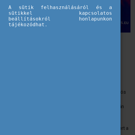
A sütik felhasználásáról és a
sütikkel kapcsolatos
beállításokról honlapunkon
tájékozódhat.
Mit kínálunk?
tippek a sikeres pályázatíráshoz,
jó példák megismerése,
networking lehetőség külföldi partnerekkel.
Az
Erasmus+ centralizált pályázatokró
l szóló információs
és networking eseményt
2025. december 1-2 között
tartjuk
Brnóban
. A Central European Joint Infodays során
részletesen megismerkedhetnek az Erasmus Mundus,
Capacity Building In Higher Education és Jean Monnet
pályázattípusokkal. Az idei évi rendkívül különleges, mert a