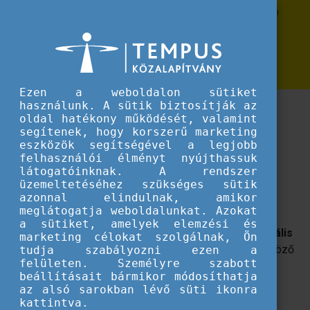
Erasmus+
Ismerjétek meg közelebbről a DiscoverEU lehetőséget!
Ismerjétek meg közelebbről a
DiscoverEU lehetőséget!
Ezen a weboldalon sütiket
használunk. A sütik biztosítják az
(Majdnem) minden egy helyen a vonatos európai
oldal hatékony működését, valamint
kalandról!
segítenek, hogy korszerű marketing
eszközök segítségével a legjobb
Mi is az a DiscoverEU?
felhasználói élményt nyújthassuk
látogatóinknak. A rendszer
A
DiscoverEU
18 éves
európai fiataloknak
nyújt
üzemeltetéséhez szükséges sütik
azonnal elindulnak, amikor
lehetőséget arra, hogy fenntartható módon,
vonattal
meglátogatja weboldalunkat. Azokat
járjanak be
több mint 30 országot egy 30 napig
a sütiket, amelyek elemzési és
érvényes Interrail bérlettel
. Ez az élmény
nemformális
marketing célokat szolgálnak, Ön
tanulási lehetőség
, hiszen a fiatalok az út alatt különböző
tudja szabályozni ezen a
felületen. Személyre szabott
kultúrákat ismernek meg, fejlesztik nyelvtudásukat,
beállításait bármikor módosíthatja
önállóságukat, problémamegoldó és szervezési
az alsó sarokban lévő süti ikonra
képességüket is.
kattintva.