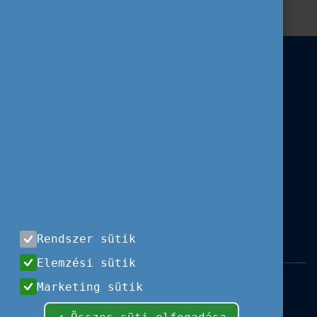
Rendszer sütik
Elemzési sütik
Impresszum
|
Használati feltételek
|
Marketing sütik
Adatvédelem
|
Sajtóközlemények
|
Kapcsolat