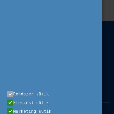
DiscoverEU
Rendszer sütik
Elemzési sütik
Impresszum
|
Használati feltételek
|
Marketing sütik