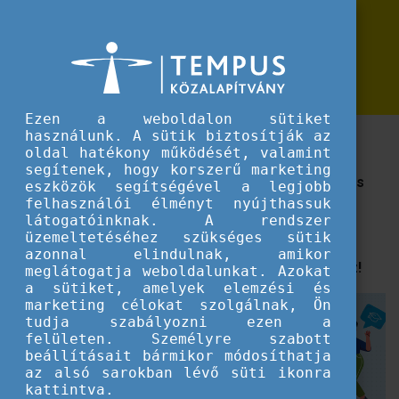
Erasmus+
Kalandra fel 2024-ben is! Külföldi
Kalandra fel 2024-ben is! Külföldi élmények találkozója áprilisban
élmények találkozója áprilisban
Ezen a weboldalon sütiket
használunk. A sütik biztosítják az
Adj hangot az álmaidnak, és indulj el egy új külföldi
oldal hatékony működését, valamint
kalandra! Eseményünkön megoszthatod korábbi
segítenek, hogy korszerű marketing
nemzetközi élményeidet és még több európai uniós
eszközök segítségével a legjobb
lehetőséget ismerhetsz meg!
felhasználói élményt nyújthassuk
látogatóinknak. A rendszer
üzemeltetéséhez szükséges sütik
Erasmus+, DiscoverEU vagy ESC résztvevő voltál,
azonnal elindulnak, amikor
és/vagy érdekel valamelyik lehetőség? Csatlakozz!
meglátogatja weboldalunkat. Azokat
a sütiket, amelyek elemzési és
marketing célokat szolgálnak, Ön
tudja szabályozni ezen a
felületen. Személyre szabott
beállításait bármikor módosíthatja
az alsó sarokban lévő süti ikonra
kattintva.