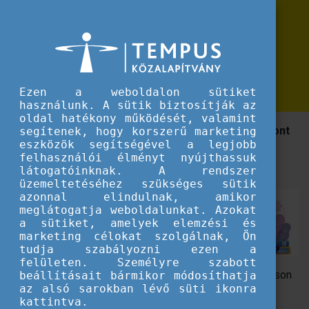
Erasmus+
Karriernap az iskolában:
Karriernap az iskolában: pedagógusoknak szóló tájékoztató és műhelymunka
pedagógusoknak szóló tájékoztató
és műhelymunka
Ezen a weboldalon sütiket
használunk. A sütik biztosítják az
oldal hatékony működését, valamint
A Tempus Közalapítvány - Nemzeti Europass Központ
segítenek, hogy korszerű marketing
eszközök segítségével a legjobb
pedagógusoknak szóló tájékoztató előadást és
felhasználói élményt nyújthassuk
műhelymunkát szervez 2022. április 27-én.
látogatóinknak. A rendszer
üzemeltetéséhez szükséges sütik
azonnal elindulnak, amikor
meglátogatja weboldalunkat. Azokat
a sütiket, amelyek elemzési és
marketing célokat szolgálnak, Ön
tudja szabályozni ezen a
felületen. Személyre szabott
A rendezvény célja, hogy módszertani segítséget nyújtson
beállításait bármikor módosíthatja
az alsó sarokban lévő süti ikonra
a diákok tudatos karriertervezésével kapcsolatban. Az
kattintva.
eseményen megismerkedhetnek a megújult Europass