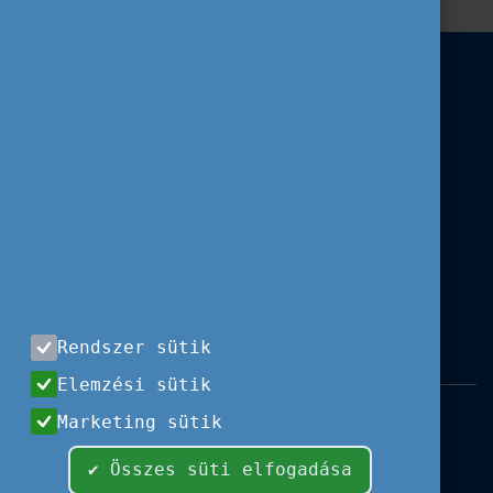
Rendszer sütik
Elemzési sütik
Impresszum
|
Használati feltételek
|
Marketing sütik
Adatvédelem
|
Sajtóközlemények
|
Kapcsolat
✔ Összes süti elfogadása
Minden jog fenntartva, 2026 © Tempus