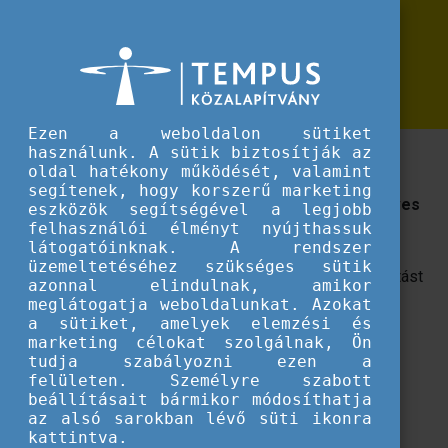
Erasmus+
Kérdőíves kutatás a biztonság és az
Kérdőíves kutatás a biztonság és az ifjúsági szektor kapcsolatáról
ifjúsági szektor kapcsolatáról
Ezen a weboldalon sütiket
használunk. A sütik biztosítják az
Az Integrált Kifejezés- és Táncterápiás Egyesület
oldal hatékony működését, valamint
Erasmus+ ifjúsági projektje során a biztonság
segítenek, hogy korszerű marketing
témakörét vizsgálja ifjúsági munkások és 16-30 éves
eszközök segítségével a legjobb
fiatal résztvevők körében.
felhasználói élményt nyújthassuk
látogatóinknak. A rendszer
üzemeltetéséhez szükséges sütik
Az
Integrált Kifejezés- és Táncterápiás Egyesület
kutatást
azonnal elindulnak, amikor
indít
Safety first! című Erasmus+ partnerségi
meglátogatja weboldalunkat. Azokat
a sütiket, amelyek elemzési és
együttműködése
keretein belül. A felmérés célja, hogy
marketing célokat szolgálnak, Ön
feltérképezzék, hogyan teremtődik meg
az ifjúsági
tudja szabályozni ezen a
munkában az érzelmileg és fizikailag biztonságos
felületen. Személyre szabott
környezet.
beállításait bármikor módosíthatja
az alsó sarokban lévő süti ikonra
A
kérdőív
egyik része
az ifjúsági területen dolgozó
kattintva.