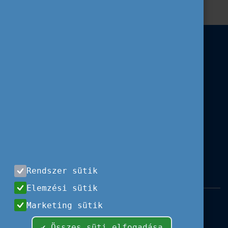
Rendszer sütik
Elemzési sütik
Impresszum
|
Használati feltételek
|
Marketing sütik
Adatvédelem
|
Sajtóközlemények
|
Kapcsolat
✔ Összes süti elfogadása