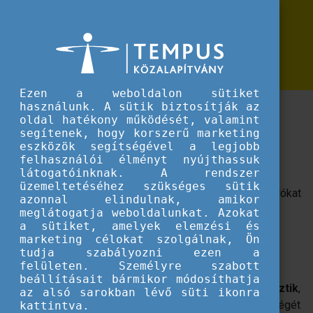
Erasmus+
Kíváncsisággal és kísérletezéssel egy jobb jövőért
Kíváncsisággal és kísérletezéssel
egy jobb jövőért
Ezen a weboldalon sütiket
használunk. A sütik biztosítják az
A tudományos gondolkodás alapkészséggé
oldal hatékony működését, valamint
fejlesztése közös érdekünk. Kezdjük el már ma,
segítenek, hogy korszerű marketing
otthon és az iskolában!
eszközök segítségével a legjobb
felhasználói élményt nyújthassuk
látogatóinknak. A rendszer
A 90-es évek realitása az volt, hogy az iskola az írni-
üzemeltetéséhez szükséges sütik
olvasni tudás és a számolás képessége mellett a tanulókat
azonnal elindulnak, amikor
tantárgy-specifikus tudással vértezte fel.
meglátogatja weboldalunkat. Azokat
a sütiket, amelyek elemzési és
Napjainkban egyre több oktatási intézmény látja újfajta
marketing célokat szolgálnak, Ön
tudja szabályozni ezen a
megközelítésben az iskola célját: hogy
olyan
felületen. Személyre szabott
képességekkel ruházza fel tanulóit, amelyek az
beállításait bármikor módosíthatja
életvezetéshez szükséges kompetenciákat fejlesztik
,
az alsó sarokban lévő süti ikonra
beleértve az információfeldolgozás-és átadás képességét
kattintva.