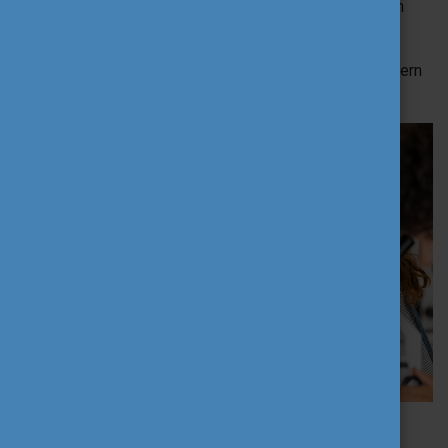
és nem utolsó sorban tudományos folyamatokban
való részvételre,
hozzásegítve ezzel a gyermekeket és fiatalokat a modern
világ mechanizmusainak megértéséhez.
Forrás: Shutterstock