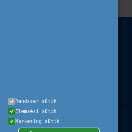
Rendszer sütik
Elemzési sütik
Impresszum
|
Használati feltételek
|
Marketing sütik
Adatvédelem
|
Sajtóközlemények
|
Kapcsolat