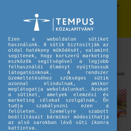
Erasmus+
Közeledik a következő DiscoverEU jelentkezési időszak!
Közeledik a következő DiscoverEU
jelentkezési időszak!
Ezen a weboldalon sütiket
használunk. A sütik biztosítják az
Áprilisban lehet majd jelentkezni az Interrail
oldal hatékony működését, valamint
bérletekért.
segítenek, hogy korszerű marketing
eszközök segítségével a legjobb
A
DiscoverEU
célja, hogy egy nemformális tanulási
felhasználói élményt nyújthassuk
látogatóinknak. A rendszer
lehetőséget kínáljon a 18 éveseknek, aminek segítségével
üzemeltetéséhez szükséges sütik
fejlesztik képességeiket, és megismerik Európát.
azonnal elindulnak, amikor
meglátogatja weboldalunkat. Azokat
a sütiket, amelyek elemzési és
marketing célokat szolgálnak, Ön
tudja szabályozni ezen a
felületen. Személyre szabott
beállításait bármikor módosíthatja
az alsó sarokban lévő süti ikonra
A program kifejezetten népszerű nálunk:
2024-ben
kattintva.