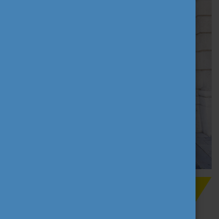
Szerző
Tempus Közalapítvány