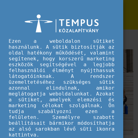
Erasmus+
Kulturális kalandozás Budapesten
Kulturális kalandozás Budapesten
Ilyen volt az egynapos DiscoverEU Meetup.
Ezen a weboldalon sütiket
használunk. A sütik biztosítják az
oldal hatékony működését, valamint
segítenek, hogy korszerű marketing
eszközök segítségével a legjobb
felhasználói élményt nyújthassuk
látogatóinknak. A rendszer
üzemeltetéséhez szükséges sütik
azonnal elindulnak, amikor
meglátogatja weboldalunkat. Azokat
a sütiket, amelyek elemzési és
marketing célokat szolgálnak, Ön
tudja szabályozni ezen a
felületen. Személyre szabott
beállításait bármikor módosíthatja
az alsó sarokban lévő süti ikonra
kattintva.