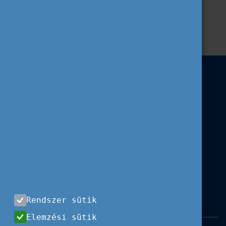
Erasmus+
Hír
Rendezvény
Ifjúság
ESC
Szervezeteknek
EU ifjúság
Rendszer sütik
Elemzési sütik