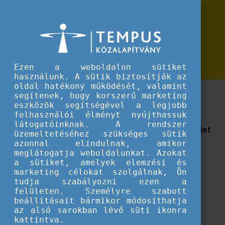
Erasmus+
Légy jól! Tégy jót!
Légy jól! Tégy jót!
Kezdés:
2023. március 9., 10:00
Befejezés:
2023. március 9., 16:00
Ezen a weboldalon sütiket
használunk. A sütik biztosítják az
oldal hatékony működését, valamint
Műhelymunka a mentális egészség és jóllét
segítenek, hogy korszerű marketing
eszközök segítségével a legjobb
fontosságáról az ifjúsági munkában. Gyere el
felhasználói élményt nyújthassuk
rendezvényünkre, és tudd meg ifjúsági
látogatóinknak. A rendszer
szakemberként hogyan fejlesztheted saját jóllétedet
üzemeltetéséhez szükséges sütik
és a szakmai hatókörödben lévő fiatalok mentális
azonnal elindulnak, amikor
meglátogatja weboldalunkat. Azokat
egészségét!
a sütiket, amelyek elemzési és
marketing célokat szolgálnak, Ön
Hogyan lehet fejleszteni a fiatalok és a velük
tudja szabályozni ezen a
foglalkozó szakemberek mentális jóllétét?
felületen. Személyre szabott
beállításait bármikor módosíthatja
Egyáltalán mi az a mentális jóllét? Hogyan lehet
az alsó sarokban lévő süti ikonra
felmérni az állapotát?
kattintva.