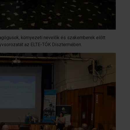
agógusok, környezeti nevelők és szakemberek előtt
nyvsorozatát az ELTE-TÓK Dísztermében.