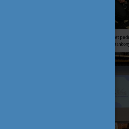
2025. február 27-én a PET Kupa Egyesület ped
mutatta be a Folyómentő Iskola Hálózat tankö