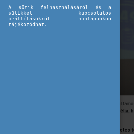
A sütik felhasználásáról és a
sütikkel kapcsolatos
beállításokról honlapunkon
tájékozódhat.
Az Európai Unió Erasmus+ programja által támo
(
2023-1-HU01-KA220-SCH-000166027)
célja, 
környezettudatos oktatást.
A projekt eredményeként egy
háromkötetes ta