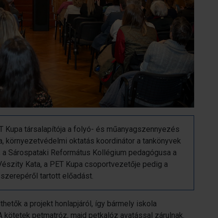
ET Kupa társalapítója a folyó- és műanyagszennyezés
ta, környezetvédelmi oktatás koordinátor a tankönyvek
íz, a Sárospataki Református Kollégium pedagógusa a
Vészity Kata, a PET Kupa csoportvezetője pedig a
zerepéről tartott előadást.
etők a projekt honlapjáról, így bármely iskola
 kötetek petmatróz, majd petkalóz avatással zárulnak.