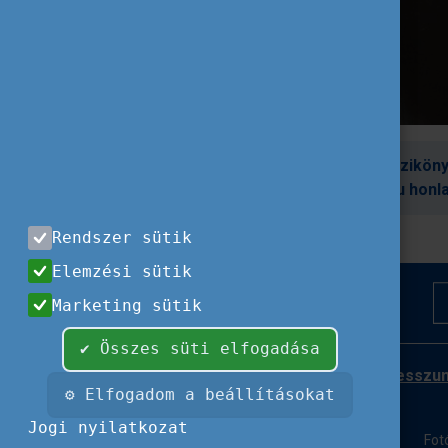
További információ Folyómentő Kéziköny
való csatlakozásról a tisztatisza.eu honla
Rendszer sütik
Elemzési sütik
Marketing sütik
✔ Összes süti elfogadása
Impresszu
⚙ Elfogadom a beállításokat
Jogi nyilatkozat
Fot