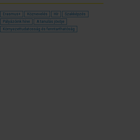
Erasmus+
Köznevelés
Hír
Szakképzés
Pályázóink hírei
A tanulás jövője
Környezettudatosság és fenntarthatóság