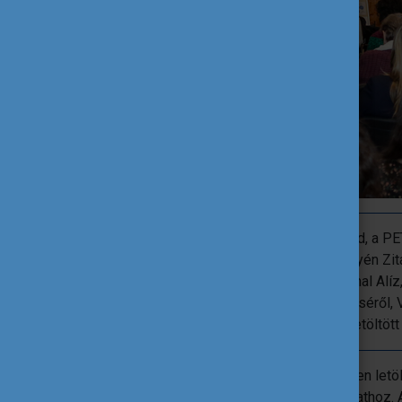
A rendezvényen Dr. Molnár Attila Dávid, a P
globális kihívásairól, Szöllősi-Sebestyén Zi
tantervbe illesztéséről, Bódiszné Hajnal Al
Folyómentő Iskola gyakorlati működéséről, 
közösségi tudományok oktatásban betöltött s
A tankönyvek és a mesekönyv ingyenesen letölth
csatlakozhat a Folyómentő Iskola Hálózathoz. A