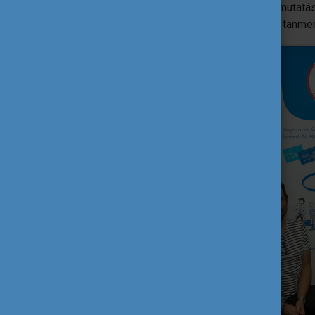
Kalóz Hajónapló" mesekönyvvel
iránymutatás
építhessék be a folyóvédelem témáját a tanme