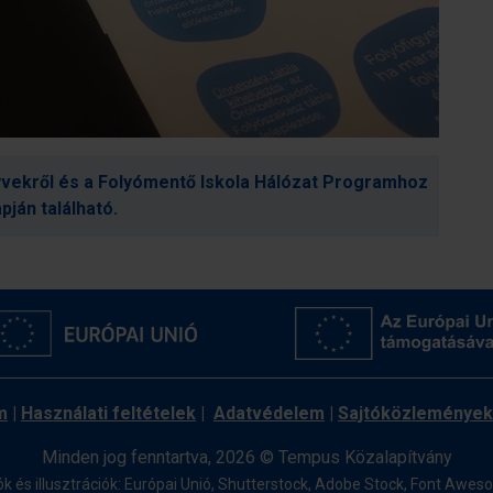
vekről és a Folyómentő Iskola Hálózat Programhoz
pján található.
m
|
Használati feltételek
|
Adatvédelem
|
Sajtóközlemények
Minden jog fenntartva, 2026 © Tempus Közalapítvány
ók és illusztrációk: Európai Unió, Shutterstock, Adobe Stock,
Font Awes