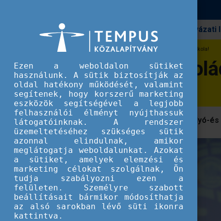
Pályázati
Erasmus+
Legyen a Te iskolád is Folyómentő Iskola!
Legyen a Te iskolá
Ezen a weboldalon sütiket
használunk. A sütik biztosítják az
oldal hatékony működését, valamint
segítenek, hogy korszerű marketing
eszközök segítségével a legjobb
felhasználói élményt nyújthassuk
Folyómentő Kézikönyvek segítik a folyó-és
látogatóinknak. A rendszer
üzemeltetéséhez szükséges sütik
azonnal elindulnak, amikor
meglátogatja weboldalunkat. Azokat
a sütiket, amelyek elemzési és
marketing célokat szolgálnak, Ön
tudja szabályozni ezen a
felületen. Személyre szabott
beállításait bármikor módosíthatja
az alsó sarokban lévő süti ikonra
kattintva.