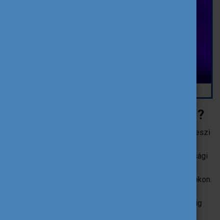
Forrás: Shutterstock
Külföldiként hol lehet szavazni?
Az Európai Unió tagállamainak csaknem fele lehetővé teszi
állampolgárainak, hogy külföldön is leadhassák a
szavazatukat. Néhány országban ehhez előzetes hatósági
regisztráció szükséges, valamint levélben vagy
nagykövetségen keresztül vehetnek részt a választásokon.
Észtország egyedüliként lehetőséget biztosít az
elektronikus úton történő voksolásra, Hollandiában pedig
meghatalmazással is leadható a szavazat.