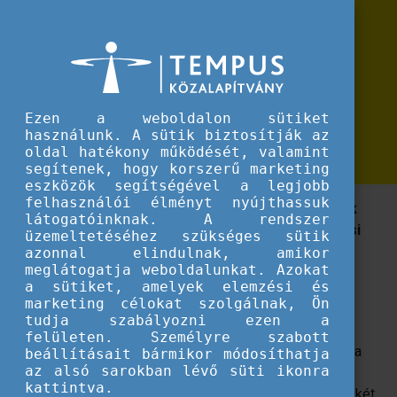
Erasmus+
Magyarországon vasárnap, június 9-
Magyarországon vasárnap, június 9-én tartják az európai parlamenti választás
én tartják az európai parlamenti
választásokat
Ezen a weboldalon sütiket
használunk. A sütik biztosítják az
Ön is ott lesz?
oldal hatékony működését, valamint
segítenek, hogy korszerű marketing
eszközök segítségével a legjobb
felhasználói élményt nyújthassuk
A közelgő választás alkalmából csokorba szedtünk
látogatóinknak. A rendszer
néhány érdekességet az uniós országok választási
üzemeltetéséhez szükséges sütik
szabályai kapcsán.
azonnal elindulnak, amikor
meglátogatja weboldalunkat. Azokat
a sütiket, amelyek elemzési és
A szavazás napja
marketing célokat szolgálnak, Ön
tudja szabályozni ezen a
2024-ben június 6. és 9. között tartják az európai
felületen. Személyre szabott
választásokat, de a szavazás pontos napja vagy napjai a
beállításait bármikor módosíthatja
az alsó sarokban lévő süti ikonra
tagországok önálló döntése miatt eltérőek. Míg
kattintva.
Hollandiában már az első napon, addig Csehországban két