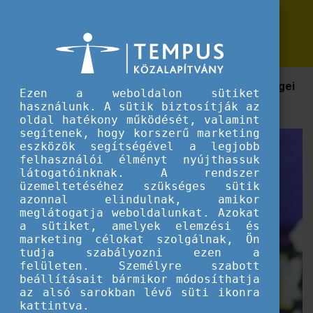
Erasmus+
Majd engem is elviszel külföldre?
Majd engem is elviszel külföldre?
Hátrányos helyzetű tanulók bevonásának lehetőségei
Ezen a weboldalon sütiket
köznevelési Erasmus+ projektekbe
használunk. A sütik biztosítják az
oldal hatékony működését, valamint
segítenek, hogy korszerű marketing
eszközök segítségével a legjobb
felhasználói élményt nyújthassuk
látogatóinknak. A rendszer
üzemeltetéséhez szükséges sütik
azonnal elindulnak, amikor
meglátogatja weboldalunkat. Azokat
a sütiket, amelyek elemzési és
marketing célokat szolgálnak, Ön
tudja szabályozni ezen a
felületen. Személyre szabott
beállításait bármikor módosíthatja
az alsó sarokban lévő süti ikonra
kattintva.