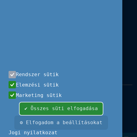
Rendszer sütik
Elemzési sütik
Impresszum
|
Használati feltételek
|
Marketing sütik
Adatvédelem
|
Sajtóközlemények
|
Kapcsolat
✔ Összes süti elfogadása
Minden jog fenntartva, 2026 © Tempus
Közalapítvány
⚙ Elfogadom a beállításokat
Fotók és illusztrációk: Európai Unió, Shutterstock,
Jogi nyilatkozat
Adobe Stock,
Font Awesome.