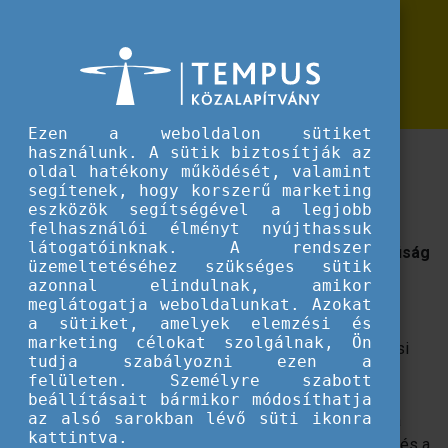
Erasmus+
Megjelent a 2023-as Erasmus+ Nívódíj kiadvány!
Megjelent a 2023-as Erasmus+
Nívódíj kiadvány!
Ezen a weboldalon sütiket
használunk. A sütik biztosítják az
Az online kiadványban megismerhetik az idei év tíz
oldal hatékony működését, valamint
nívódíjas Erasmus+ projektjét.
segítenek, hogy korszerű marketing
eszközök segítségével a legjobb
2023-ban az oktatás és képzés minden szektorában:
a
felhasználói élményt nyújthassuk
látogatóinknak. A rendszer
köznevelés, a szakképzés, a felnőtt tanulás, az ifjúság
üzemeltetéséhez szükséges sütik
és a felsőoktatás területén megvalósított tíz
azonnal elindulnak, amikor
projektnek ítélték oda az Erasmus+ Nívódíjat.
meglátogatja weboldalunkat. Azokat
a sütiket, amelyek elemzési és
A díjazottak között van gimnázium, szakközépiskola,
marketing célokat szolgálnak, Ön
egyetem és ifjúsági szervezet, de múzeum, művelődési
tudja szabályozni ezen a
központ és vállalat is részesült az elismerésben. Az
felületen. Személyre szabott
innovatív tananyagfejlesztést, az idősek és fiatalok
beállításait bármikor módosíthatja
az alsó sarokban lévő süti ikonra
aktivizálását, a munkaerőpiaci lehetőségek bővítését, a
kattintva.
fenntartható fejlődést, a nyelvtanulás megreformálását és a