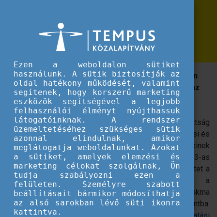
Erasmus+
Megjelent a 2023-as Oktatási és Képzési Figyelő
Megjelent a 2023-as Oktatási és
Képzési Figyelő
Ezen a weboldalon sütiket
használunk. A sütik biztosítják az
A november 30-ai Európai Oktatási Csúcstalálkozón
oldal hatékony működését, valamint
mutatták be az Európai Bizottság éves jelentését az
segítenek, hogy korszerű marketing
oktatás és képzés területéről.
eszközök segítségével a legjobb
felhasználói élményt nyújthassuk
látogatóinknak. A rendszer
A Figyelő az Európai Bizottság
üzemeltetéséhez szükséges sütik
éves jelentése az Unió oktatási és
azonnal elindulnak, amikor
képzési rendszereinek
meglátogatja weboldalunkat. Azokat
a sütiket, amelyek elemzési és
teljesítményéről. A 2023-as
marketing célokat szolgálnak, Ön
kiadás különös hangsúlyt fektet a
tudja szabályozni ezen a
tanári pályára, rámutat a
felületen. Személyre szabott
tanárhiányra és a tanári szakma
beállításait bármikor módosíthatja
az alsó sarokban lévő süti ikonra
vonzerejét helyezi a középpontba.
kattintva.
Az éves jelentés megjelenésének hírét az
Európai Oktatási