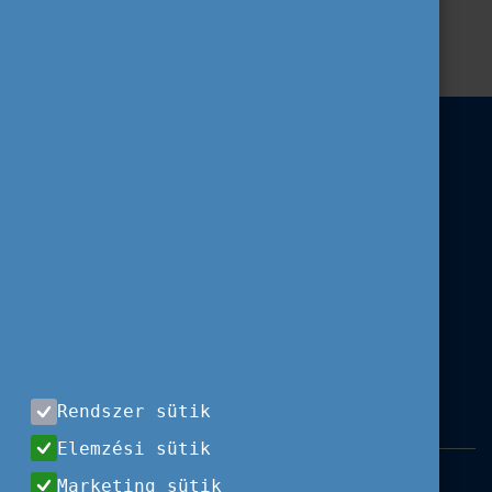
Erasmus+
Köznevelés
Hír
EU
Szakképzés
A tanulás jövője
Rendszer sütik
Elemzési sütik
Impresszum
|
Használati feltételek
|
Marketing sütik