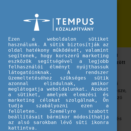
Erasmus+
Megjelent a 2023-ban Európai
Megjelent a 2023-ban Európai Innovatív Tanítási Díjat nyert projektekről szóló 
Innovatív Tanítási Díjat nyert
projektekről szóló kiadvány!
Ezen a weboldalon sütiket
használunk. A sütik biztosítják az
oldal hatékony működését, valamint
A kötet tartalmazza az Európa-szerte összesen 93
segítenek, hogy korszerű marketing
eszközök segítségével a legjobb
díjazott Erasmus+ projekt összefoglalóját, akik között
felhasználói élményt nyújthassuk
két magyar nyertest is felfedezhetünk.
látogatóinknak. A rendszer
üzemeltetéséhez szükséges sütik
Az Európai Innovatív Tanítási Díj bevezetése az Európai
azonnal elindulnak, amikor
meglátogatja weboldalunkat. Azokat
Oktatási Térség 2025-ig tervezett megvalósításának része,
a sütiket, amelyek elemzési és
mellyel az Európai Bizottság az oktatás állandóan változó
marketing célokat szolgálnak, Ön
világában reflektorfénybe helyezi az Erasmus+
tudja szabályozni ezen a
felületen. Személyre szabott
projektekben megjelenő innovatív tanítási és tanulási
beállításait bármikor módosíthatja
gyakorlatokat, illetve elismerésben részesíti a tanárok és
az alsó sarokban lévő süti ikonra
köznevelési intézmények munkáját.
kattintva.