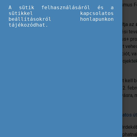
közötti programciklusra is érvényes Erasmus Fe
A sütik felhasználásáról és a
Education, ECHE) rendelkezzenek.
sütikkel kapcsolatos
beállításokról honlapunkon
Az Erasmus Felsőoktatási Charta biztosítja az
tájékozódhat.
az európai és nemzetközi együttműködési tev
részvételével valósulnak meg az Erasmus+ pr
működő felsőoktatási intézmények részt vehe
tanulmányi mobilitást és/vagy az innovációt, v
együttműködést előmozdítani hivatott projektek
alapelveinek.
Az új Charta megszerzéséhez pályázatot kell ben
Végrehajtó Ügynökség (EACEA) által 2022. febr
2021-2027 akkreditációs pályázati felhívásra, m
pályázható.
A felhívás itt elérhető.
Az ECHE pályázat benyújtásával kapcsolatos útm
A pályázat sikerességének biztosítása érdekéb
amelynek segítségével visszajelzést kaphatna