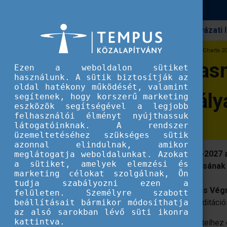
Pályázati
Erasmus+
Megjelent az Erasmus Felsőoktatási Charta 202
Megjelent az Eras
Ezen a weboldalon sütiket
használunk. A sütik biztosítják az
oldal hatékony működését, valamint
akkreditációs pály
segítenek, hogy korszerű marketing
eszközök segítségével a legjobb
felhasználói élményt nyújthassuk
látogatóinknak. A rendszer
üzemeltetéséhez szükséges sütik
azonnal elindulnak, amikor
Az EACEA meghirdette az ECHE 2021-2027 akk
meglátogatja weboldalunkat. Azokat
a sütiket, amelyek elemzési és
megszerzéséhez a pályázat benyújtásának h
marketing célokat szolgálnak, Ön
tudja szabályozni ezen a
Az
Oktatási, Audiovizuális és Kulturális V
felületen. Személyre szabott
beállításait bármikor módosíthatja
Felsőoktatási Charta
2021-2027 akkreditációs
az alsó sarokban lévő süti ikonra
kattintva.
Az új Erasmus+ programban való részvételhez