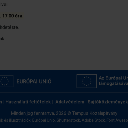
lvei.
. 17.00 óra.
rdetésre.
ak:
m
|
Használati feltételek
|
Adatvédelem
|
Sajtóközlemények
Minden jog fenntartva, 2026 © Tempus Közalapítvány
ók és illusztrációk: Európai Unió, Shutterstock, Adobe Stock,
Font Awes