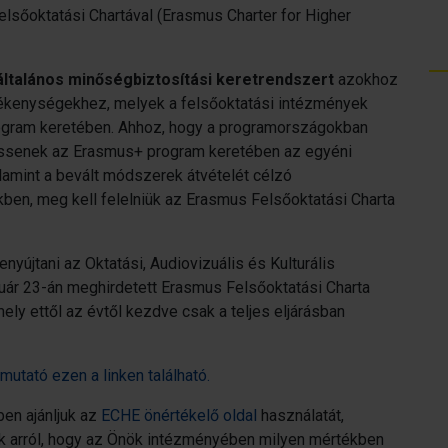
lsőoktatási Chartával (Erasmus Charter for Higher
általános minőségbiztosítási keretrendszert
azokhoz
ékenységekhez, melyek a felsőoktatási intézmények
ogram keretében. Ahhoz, hogy a programországokban
ssenek az Erasmus+ program keretében az egyéni
alamint a bevált módszerek átvételét célzó
ben, meg kell felelniük az Erasmus Felsőoktatási Charta
yújtani az Oktatási, Audiovizuális és Kulturális
uár 23-án meghirdetett Erasmus Felsőoktatási Charta
ely ettől az évtől kezdve csak a teljes eljárásban
utató ezen a linken található.
en ajánljuk az
ECHE önértékelő oldal
használatát,
k arról, hogy az Önök intézményében milyen mértékben