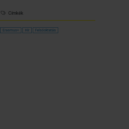
Címkék
Erasmus+
Hír
Felsőoktatás