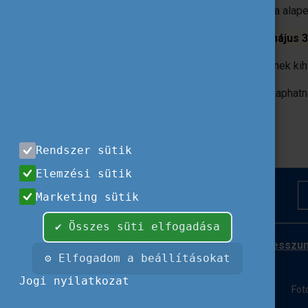
érvényesülnek a jelenleg érvényes Charta alape
A pályázat beadási határideje
2022. május 3
Az eredmények 2022 októberében kerülnek kihi
További információkat munkatársunktól kaphatn
Sefton Rose
rose.sefton@tpf.hu
Rendszer sütik
Elemzési sütik
Marketing sütik
✔ Összes süti elfogadása
Impresszu
⚙ Elfogadom a beállításokat
Jogi nyilatkozat
Fot