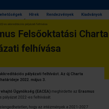
 lehetőségek
Hírek
Rendezvények
Kiadványok
2-es akkreditációs pályázati felhívása
mus Felsőoktatási Chart
ázati felhívása
reditációs pályázati felhívást. Az új Charta
atárideje 2022. május 3.
égrehajtó Ügynökség (EACEA)
meghirdette az
Erasmus
 pályázat 2022-es felhívását.
 elengedhetetlen, hogy az intézmények a 2021-2027