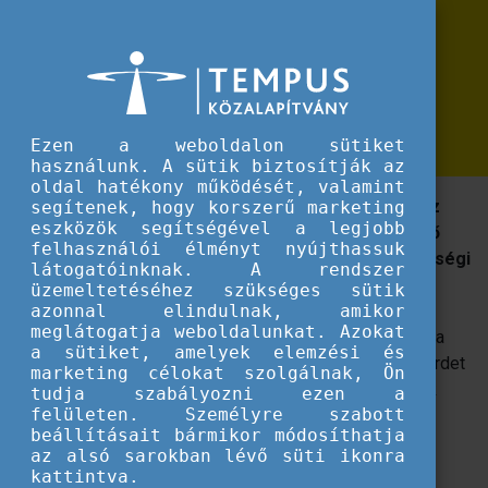
Erasmus+
Megjelentek a Gyermek és Ifjúsági
Megjelentek a Gyermek és Ifjúsági Alapprogram 2026. évi pályázati felhívásai
Alapprogram 2026. évi pályázati
felhívásai
Ezen a weboldalon sütiket
használunk. A sütik biztosítják az
oldal hatékony működését, valamint
A "Kapcsolj ki, kapcsolódj be!" nyílt pályázat célja az
segítenek, hogy korszerű marketing
eszközök segítségével a legjobb
ifjúsági közösségek megerősítése, közösségépítő
felhasználói élményt nyújthassuk
programok megvalósítása, valamint ifjúsági közösségi
látogatóinknak. A rendszer
terek fejlesztése.
üzemeltetéséhez szükséges sütik
azonnal elindulnak, amikor
meglátogatja weboldalunkat. Azokat
A Kulturális és Innovációs Minisztérium megbízásából a
a sütiket, amelyek elemzési és
Nemzeti Kulturális Támogatáskezelő nyílt pályázatot hirdet
marketing célokat szolgálnak, Ön
közösségek támogatására, a gyermek és ifjúsági célok
tudja szabályozni ezen a
felületen. Személyre szabott
megvalósítása érdekében.
beállításait bármikor módosíthatja
az alsó sarokban lévő süti ikonra
A pályázatnak két komponense van:
kattintva.