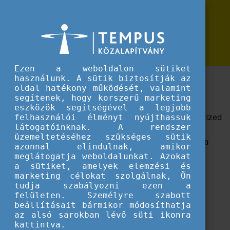
Erasmus+
Megújult a Tempus Közalapítvány központi honlapja
Megújult a Tempus Közalapítvány
központi honlapja
Ezen a weboldalon sütiket
használunk. A sütik biztosítják az
Friss arculattal és új honlappal ünnepli 30.
oldal hatékony működését, valamint
születésnapját a Tempus Közalapítvány.
segítenek, hogy korszerű marketing
eszközök segítségével a legjobb
Az 1996-ban alapított Tempus Közalapítvány három évtized
felhasználói élményt nyújthassuk
látogatóinknak. A rendszer
alatt a hazai és nemzetközi oktatási együttműködések
üzemeltetéséhez szükséges sütik
egyik legfontosabb szereplőjévé vált. A 30. évfordulót a
azonnal elindulnak, amikor
szervezet nem csupán visszatekintéssel, hanem
meglátogatja weboldalunkat. Azokat
a sütiket, amelyek elemzési és
megújulással is ünnepli: a jubileum alkalmából
friss
marketing célokat szolgálnak, Ön
arculattal és
megújult központi honlappal
erősíti
tudja szabályozni ezen a
jelenlétét az oktatási és képzési szektorban.
felületen. Személyre szabott
beállításait bármikor módosíthatja
A
https://tka.hu/
weboldal új struktúrában mutatja be a
az alsó sarokban lévő süti ikonra
Tempus Közalapítvány által koordinált
pályázati
kattintva.