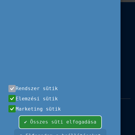
Rendszer sütik
Elemzési sütik
Impresszum
|
Használati feltételek
|
Marketing sütik
Adatvédelem
|
Sajtóközlemények
|
Kapcsolat
✔ Összes süti elfogadása
Minden jog fenntartva, 2026 © Tempus
Közalapítvány