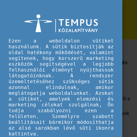
Erasmus+
Mit érdemes tudni az Europass-kiegészítőről?
Mit érdemes tudni az Europass-
kiegészítőről?
Ezen a weboldalon sütiket
használunk. A sütik biztosítják az
Europass-kiegészítő: hasznos dokumentum
oldal hatékony működését, valamint
továbbtanuláshoz, álláskereséshez vagy külföldi
segítenek, hogy korszerű marketing
tapasztalatszerzéshez. Bemutatjuk, mit tartalmaz és
eszközök segítségével a legjobb
hogyan igényelhető.
felhasználói élményt nyújthassuk
látogatóinknak. A rendszer
üzemeltetéséhez szükséges sütik
Mi az Europass-kiegészítő?
azonnal elindulnak, amikor
meglátogatja weboldalunkat. Azokat
Az Europass-kiegészítő olyan dokumentum, amely segíti a
a sütiket, amelyek elemzési és
marketing célokat szolgálnak, Ön
Magyarországon megszerzett szakképesítések
tudja szabályozni ezen a
értelmezését a külföldi munkáltatók, oktatási intézmények
felületen. Személyre szabott
és egyéb szervezetek számára. A bizonyítványnál
beállításait bármikor módosíthatja
részletesebb információkat tartalmaz a képzésről és a
az alsó sarokban lévő süti ikonra
kattintva.
megszerzett kompetenciákról, így
hozzájárul a