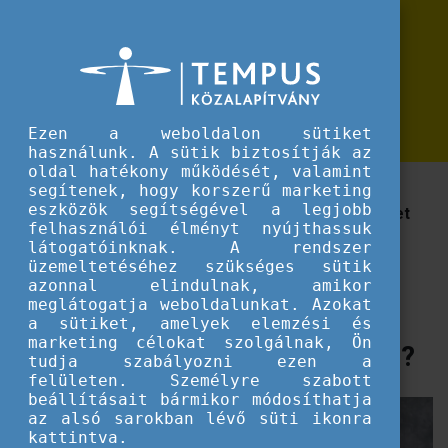
Erasmus+
Nyitottság, tudatos tervezés,
Nyitottság, tudatos tervezés, bátorság - Interjú Braun Péter Erasmus+ mentorra
bátorság - Interjú Braun Péter
Erasmus+ mentorral
Ezen a weboldalon sütiket
használunk. A sütik biztosítják az
oldal hatékony működését, valamint
A nemzetköziesítés hosszú távon nyitottabb,
segítenek, hogy korszerű marketing
eszközök segítségével a legjobb
innovatívabb és motiváltabb intézményi közösséget
felhasználói élményt nyújthassuk
alakíthat ki.
látogatóinknak. A rendszer
üzemeltetéséhez szükséges sütik
Mikor és hogyan kezdődött a
azonnal elindulnak, amikor
meglátogatja weboldalunkat. Azokat
nemzetközi programok iránti
a sütiket, amelyek elemzési és
marketing célokat szolgálnak, Ön
érdeklődésed, elhivatottságod?
tudja szabályozni ezen a
felületen. Személyre szabott
beállításait bármikor módosíthatja
A nemzetközi
az alsó sarokban lévő süti ikonra
programok iránti
kattintva.