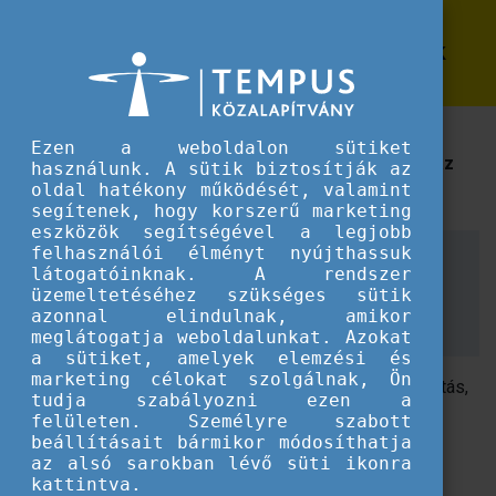
Erasmus+
Őszi Erasmus Mundus rendezvények
Őszi Erasmus Mundus rendezvények
Az Európai Bizottság szervezésében, minden
Ezen a weboldalon sütiket
érdeklődő számára nyitott események várhatóak az
használunk. A sütik biztosítják az
Erasmus Mundus programot érintően.
oldal hatékony működését, valamint
segítenek, hogy korszerű marketing
eszközök segítségével a legjobb
felhasználói élményt nyújthassuk
Jointness szeminárium
látogatóinknak. A rendszer
üzemeltetéséhez szükséges sütik
Helyszín: Brüsszel
azonnal elindulnak, amikor
Időpont: 2024. november 7-8.
meglátogatja weboldalunkat. Azokat
a sütiket, amelyek elemzési és
marketing célokat szolgálnak, Ön
A projekttervezés, tananyagfejlesztés, minőségbiztosítás,
tudja szabályozni ezen a
hallgató felvételi eljárások, közös diplomák, és egyéb
felületen. Személyre szabott
témákban várják az Erasmus Mundusban részt vevő
beállításait bármikor módosíthatja
az alsó sarokban lévő süti ikonra
oktatókat és adminisztratív személyzetet.
kattintva.