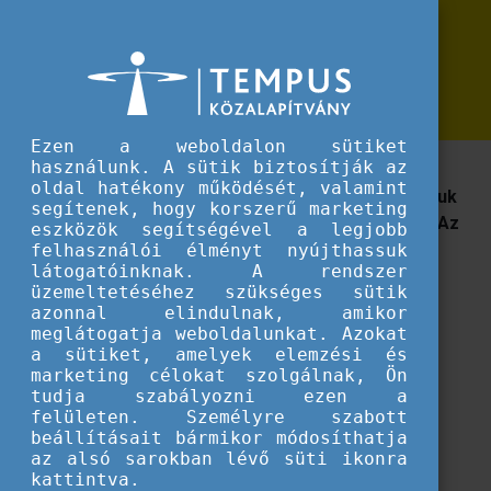
Erasmus+
Pályázati Pavilon 2017. tavasz
Pályázati Pavilon 2017. tavasz
Ezen a weboldalon sütiket
használunk. A sütik biztosítják az
Fókuszban: 30 éves az Erasmus+. A tartalomból: A
oldal hatékony működését, valamint
mobilitásról a pályázók szemével; Hogyan használjuk
segítenek, hogy korszerű marketing
az egyetemi rangsorokat?; Emelkedő ösztöndíjak; Az
eszközök segítségével a legjobb
ideális mentor
felhasználói élményt nyújthassuk
látogatóinknak. A rendszer
üzemeltetéséhez szükséges sütik
A 2017. tavaszi szám
azonnal elindulnak, amikor
meglátogatja weboldalunkat. Azokat
tartalmából:
a sütiket, amelyek elemzési és
marketing célokat szolgálnak, Ön
Fókuszban: 30 éves az Erasmus+
tudja szabályozni ezen a
A mobilitásról a pályázók szemével
felületen. Személyre szabott
Hogyan használjuk az egyetemi rangsorokat?
beállításait bármikor módosíthatja
az alsó sarokban lévő süti ikonra
Emelkedő ösztöndíjak
kattintva.
Az ideális mentor