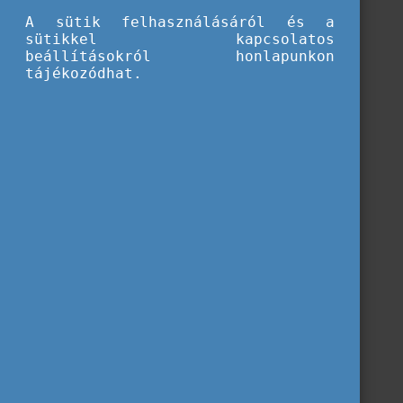
Tanulási eredmények
A sütik felhasználásáról és a
sütikkel kapcsolatos
Digitális pedagógus - IKT eszközök kreatív
beállításokról honlapunkon
felhasználása az oktatásban
tájékozódhat.
Szólj bele!
Letöltés