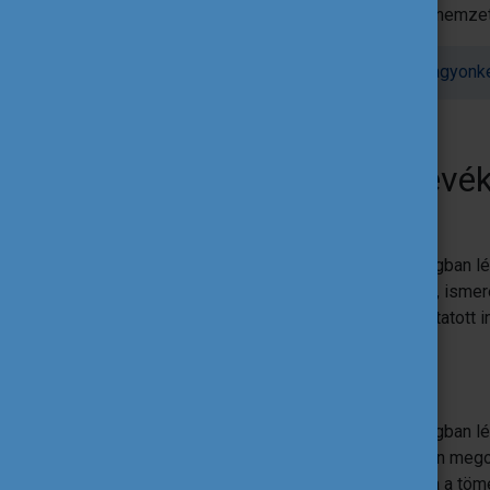
szabadidő sport fejlődéséhez (pl. nemze
Pályázati tájékoztatás a közérdekű vagyonke
3. Megvalósítható tevé
Szakmai látogatás (2-14 nap)
megvalósítható egy programországban lé
hogy a résztvevők új gyakorlatokra, isme
munkatársaival, önkénteseivel folytatott 
munkájukba.
Edzői tevékenység (7-45 nap)
megvalósítható egy programországban lé
megvalósítása érdekében, közösen megos
munkatársaival, ezzel is támogatva a töm