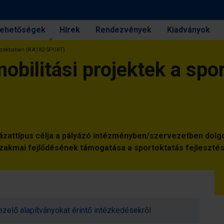
 lehetőségek
Hírek
Rendezvények
Kiadványok
 szektorban (KA182-SPORT)
obilitási projektek a spo
lyázattípus célja a pályázó intézményben/szervezetben dol
zakmai fejlődésének támogatása a sportoktatás fejleszté
zelő alapítványokat érintő intézkedésekről