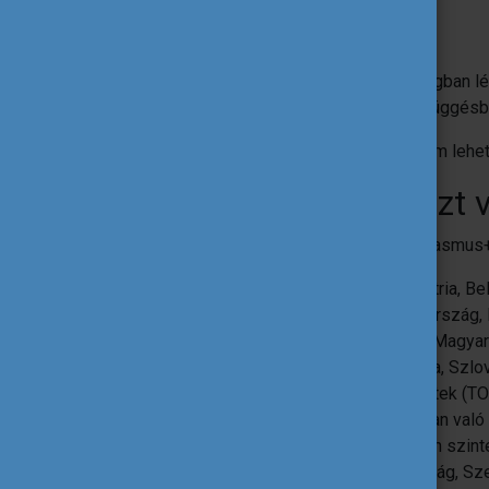
Előkészítő látogatás
megvalósítható egy programországban lév
tevékenységekkel szoros összefüggésben
A megvalósított tevékenységek célja nem lehet
4. A programban részt 
Az alábbi országok vesznek részt az Erasmus
Az Európai Unió tagállamai*: (Ausztria, Be
Finnország, Franciaország, Görögország, 
Lettország, Litvánia, Luxembourg, Magyar
Románia, Spanyolország, Szlovákia, Szlo
*A tengerentúli országok és területek (T
jogosultak az Erasmus+ programban való 
Nem EU tagállamként a programban szint
Liechtenstein, Norvégia, Törökország, Sz