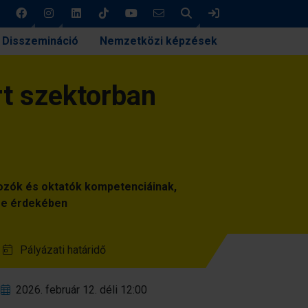
Keresés
Bejelentkezés
Disszemináció
Nemzetközi képzések
rt szektorban
gozók és oktatók kompetenciáinak,
se érdekében
Pályázati határidő
2026. február 12. déli 12:00