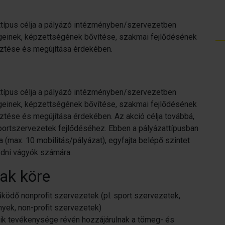
attípus célja a pályázó intézményben/szervezetben
geinek, képzettségének bővítése, szakmai fejlődésének
ztése és megújítása érdekében.
attípus célja a pályázó intézményben/szervezetben
geinek, képzettségének bővítése, szakmai fejlődésének
tése és megújítása érdekében. Az akció célja továbbá,
sportszervezetek fejlődéséhez. Ebben a pályázattípusban
 (max. 10 mobilitás/pályázat), egyfajta belépő szintet
dni vágyók számára.
tak köre
ködő nonprofit szervezetek (pl. sport szervezetek,
nyek, non-profit szervezetek)
ik tevékenysége révén hozzájárulnak a tömeg- és