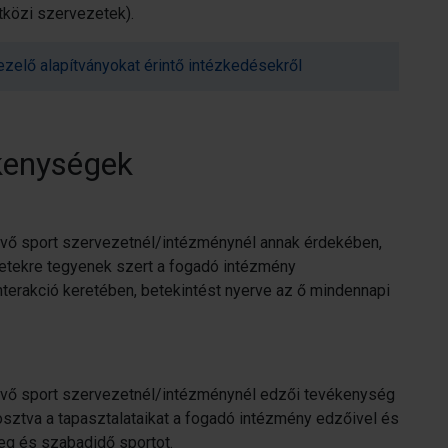
tközi szervezetek).
zelő alapítványokat érintő intézkedésekről
kenységek
vő sport szervezetnél/intézménynél annak érdekében,
retekre tegyenek szert a fogadó intézmény
interakció keretében, betekintést nyerve az ő mindennapi
vő sport szervezetnél/intézménynél edzői tevékenység
ztva a tapasztalataikat a fogadó intézmény edzőivel és
eg és szabadidő sportot.