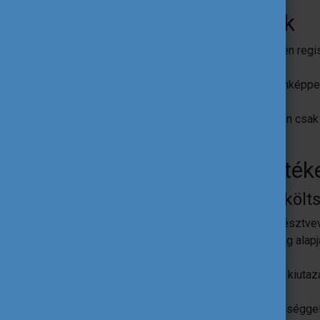
5. Pályázati feltételek
A pályázó intézménynek előzetesen regisz
System
(ORS) portálján.
A mobilitási tevékenységet mindenképpen
megvalósítani.
Egy intézmény egy pályázati körben csak
pályázatuk lehet.
6. A támogatás mérték
A támogatás a következő költs
Szervezési támogatás: 350 EUR/résztve
Utazási támogatás: utazási távolság alap
utazás esetén magasabb rátákkal
Egyéni (megélhetési) támogatás: a kiuta
Esélyegyenlőségi támogatás:
150 EUR/fő kevesebb lehetőséggel