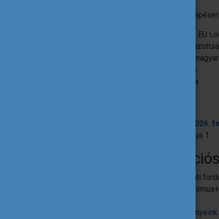
A pályázás folyamatának legfontosabb lépései
EU login
fiók létrehozása (
útmutató
EU Log
Előzetes regisztráció az Európai Bizotts
regisztráció és útmutató
angol
és magyar 
Részvételi kritériumok ellenőrzése
Űrlap
kitöltése és online benyújtása
8. Pályázati határidő
A pályázatok benyújtásának határideje:
2026. fe
A projekt lehetséges kezdete: 2026. június 1.
9. Pályázati információ
A Tempus Közalapítvány minden pályázati fordu
információs rendezvényt szervez az Erasmus+ R
számára.
Kérjük, kísérjék figyelemmel a
Rendezvényeink