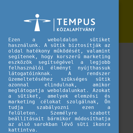
Erasmus+
Segédanyagok disszeminációhoz
Segédanyagok disszeminációhoz
Segédanyagok a futó és lezárult projektek
disszeminációs tevékenységének támogatásához
Ezen a weboldalon sütiket
használunk. A sütik biztosítják az
oldal hatékony működését, valamint
segítenek, hogy korszerű marketing
eszközök segítségével a legjobb
felhasználói élményt nyújthassuk
látogatóinknak. A rendszer
üzemeltetéséhez szükséges sütik
azonnal elindulnak, amikor
meglátogatja weboldalunkat. Azokat
a sütiket, amelyek elemzési és
marketing célokat szolgálnak, Ön
tudja szabályozni ezen a
felületen. Személyre szabott
beállításait bármikor módosíthatja
az alsó sarokban lévő süti ikonra
Betöltés...
kattintva.