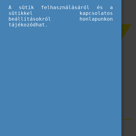
A sütik felhasználásáról és a
sütikkel kapcsolatos
beállításokról honlapunkon
tájékozódhat.
Szűrés
Köznevelés
Ifjúság
Felnőttkori tanulás
Szakképzés
Felsőoktatás
Sport
Címkék
Disszemináció
Segédanyag