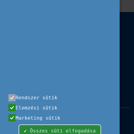
Rendszer sütik
Elemzési sütik
Impresszum
|
Használati feltételek
|
Marketing sütik
Adatvédelem
|
Sajtóközlemények
|
Kapcsolat
✔ Összes süti elfogadása