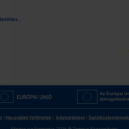
Betöltés...
m
|
Használati feltételek
|
Adatvédelem
|
Sajtóközlemények