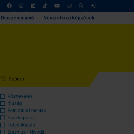
Keresés
Bejelentkezés
Disszemináció
Nemzetközi képzések
Szűrés
Köznevelés
Ifjúság
Felnőttkori tanulás
Szakképzés
Felsőoktatás
Erasmus+ Nívódíj