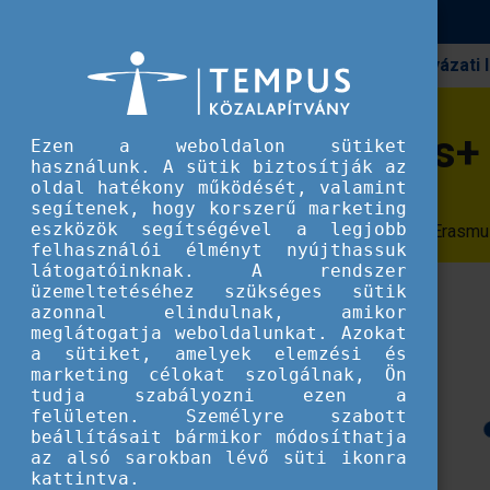
Pályázati
Erasmus+
Sikeres Erasmus+ projektek
Sikeres Erasmus+ 
Ezen a weboldalon sütiket
használunk. A sütik biztosítják az
oldal hatékony működését, valamint
segítenek, hogy korszerű marketing
eszközök segítségével a legjobb
Gyűjtemény az elmúlt évek kiemelkedő Erasmus+ 
felhasználói élményt nyújthassuk
látogatóinknak. A rendszer
üzemeltetéséhez szükséges sütik
azonnal elindulnak, amikor
meglátogatja weboldalunkat. Azokat
a sütiket, amelyek elemzési és
marketing célokat szolgálnak, Ön
tudja szabályozni ezen a
felületen. Személyre szabott
beállításait bármikor módosíthatja
az alsó sarokban lévő süti ikonra
kattintva.