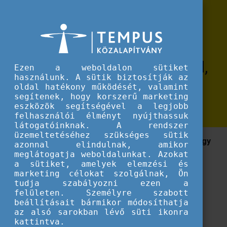
Erasmus+
Stratégiai célunk valós szektorfejlesztési hatást elérni
Stratégiai célunk valós
szektorfejlesztési hatást elérni
Interjú Tóth Judit Emmával,
Ezen a weboldalon sütiket
használunk. A sütik biztosítják az
budapesti Erasmus+
oldal hatékony működését, valamint
segítenek, hogy korszerű marketing
mentorral.
eszközök segítségével a legjobb
felhasználói élményt nyújthassuk
látogatóinknak. A rendszer
üzemeltetéséhez szükséges sütik
Szeretném, ha mindenki, akivel együtt dolgozom egy
azonnal elindulnak, amikor
szintet lépne feljebb ebben az évben a
meglátogatja weboldalunkat. Azokat
a sütiket, amelyek elemzési és
nemzetköziesítésben.
marketing célokat szolgálnak, Ön
tudja szabályozni ezen a
Hogyan léptél rá a
felületen. Személyre szabott
beállításait bármikor módosíthatja
nemzetköziesítés útjára
az alsó sarokban lévő süti ikonra
kattintva.