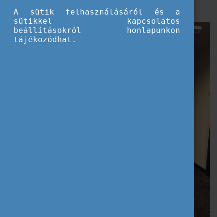
egyénileg és szakmailag?
A sütik felhasználásáról és a
sütikkel kapcsolatos
2013-
beállításokról honlapunkon
ban
tájékozódhat.