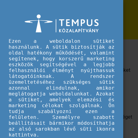
Erasmus+
Sustainability Event Guidelines
Sustainability Event Guidelines
Ezen a weboldalon sütiket
használunk. A sütik biztosítják az
A kiadvány a fenntarthatóság fontosságát
oldal hatékony működését, valamint
hangsúlyozza az ifjúsági mobilitási projektekben.
segítenek, hogy korszerű marketing
eszközök segítségével a legjobb
Célja, hogy inspirálja a rendezvény- és projektszervezőket
felhasználói élményt nyújthassuk
látogatóinknak. A rendszer
a tanulási mobilitási tevékenységeik fenntarthatóbbá
üzemeltetéséhez szükséges sütik
tételére, ezzel is hozzájárulva a fiatalok aktívabb
azonnal elindulnak, amikor
szerepvállalásához a fenntarthatóság terén.
meglátogatja weboldalunkat. Azokat
a sütiket, amelyek elemzési és
Sustainable Event Checklist
marketing célokat szolgálnak, Ön
tudja szabályozni ezen a
A kiadványhoz tartozik egy ellenőrző lista, mely segítséget
felületen. Személyre szabott
beállításait bármikor módosíthatja
nyújt egy fenntartható rendezvény lebonyolításához.
az alsó sarokban lévő süti ikonra
kattintva.