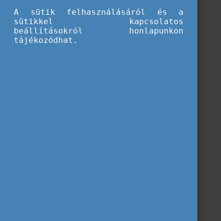
Sustainable Event Checklist
A sütik felhasználásáról és a
sütikkel kapcsolatos
beállításokról honlapunkon
tájékozódhat.
A
Sustainability Event Guideline
a letöltés gombra
kattintva elérhető.
Letöltés