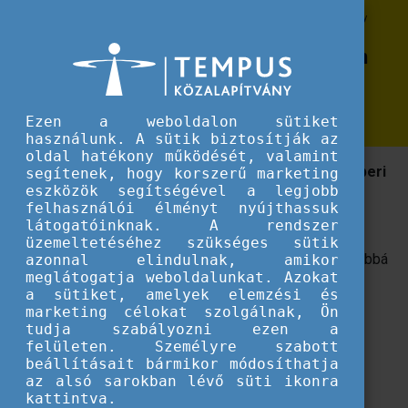
Erasmus+
Sustainability in learning mobility: an exploratory study
Sustainability in learning mobility: an
exploratory study
Ezen a weboldalon sütiket
használunk. A sütik biztosítják az
oldal hatékony működését, valamint
A fenntarthatóság egyre sürgetőbb kérdés az emberi
segítenek, hogy korszerű marketing
eszközök segítségével a legjobb
tevékenységek különböző területein, beleértve a
felhasználói élményt nyújthassuk
fiatalok mobilitását is.
látogatóinknak. A rendszer
üzemeltetéséhez szükséges sütik
A kiadvány támogatni kívánja a mobilitások fenntarthatóbbá
azonnal elindulnak, amikor
meglátogatja weboldalunkat. Azokat
válását. Ennek érdekében vizsgálja a fenntarthatóság
a sütiket, amelyek elemzési és
fogalmát és annak a mobilitások során való gyakorlati
marketing célokat szolgálnak, Ön
megvalósíthatóságát, lehetőségeit.
tudja szabályozni ezen a
felületen. Személyre szabott
beállításait bármikor módosíthatja
Letöltés
az alsó sarokban lévő süti ikonra
kattintva.