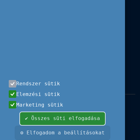
Rendszer sütik
Elemzési sütik
Impresszum
|
Használati feltételek
|
Marketing sütik
Adatvédelem
|
Sajtóközlemények
|
Kapcsolat
✔ Összes süti elfogadása
Minden jog fenntartva, 2026 © Tempus
Közalapítvány
⚙ Elfogadom a beállításokat
Fotók és illusztrációk: Európai Unió, Shutterstock,