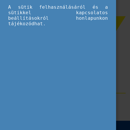
A sütik felhasználásáról és a
sütikkel kapcsolatos
beállításokról honlapunkon
Szűrés
tájékozódhat.
Tanulmányi célú mobilitás
Nemzetköziesítés
ECVET
Munkaerőpiac
Címkék
Erasmus+
Blog
Szakképzés
National VET Team