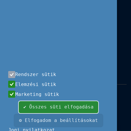
Rendszer sütik
Elemzési sütik
Impresszum
|
Használati feltételek
|
Marketing sütik
Adatvédelem
|
Sajtóközlemények
|
Kapcsolat
✔ Összes süti elfogadása
Minden jog fenntartva, 2026 © Tempus
Közalapítvány
⚙ Elfogadom a beállításokat
Fotók és illusztrációk: Európai Unió, Shutterstock,
Jogi nyilatkozat