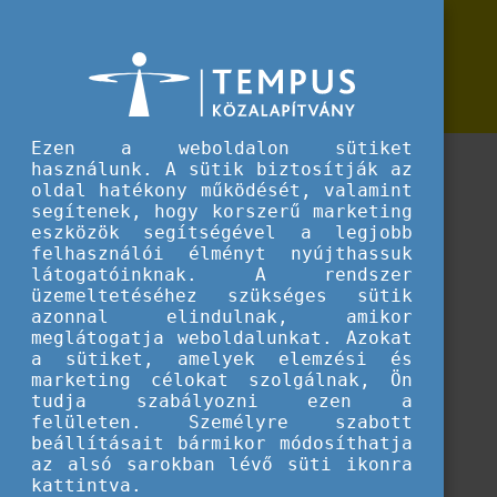
Erasmus+
Szakértői tanulmányok
Szakértői tanulmányok
Hasznos anyagok, tanulmányok
Ezen a weboldalon sütiket
használunk. A sütik biztosítják az
oldal hatékony működését, valamint
segítenek, hogy korszerű marketing
eszközök segítségével a legjobb
felhasználói élményt nyújthassuk
látogatóinknak. A rendszer
üzemeltetéséhez szükséges sütik
azonnal elindulnak, amikor
meglátogatja weboldalunkat. Azokat
a sütiket, amelyek elemzési és
marketing célokat szolgálnak, Ön
tudja szabályozni ezen a
felületen. Személyre szabott
Betöltés...
beállításait bármikor módosíthatja
az alsó sarokban lévő süti ikonra
kattintva.