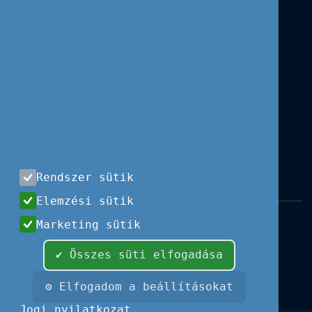
Rendszer sütik
Elemzési sütik
Impresszum
|
Használati feltételek
|
Marketing sütik
Adatvédelem
|
Sajtóközlemények
|
Kapcsolat
✔ Összes süti elfogadása
Minden jog fenntartva, 2026 © Tempus
Közalapítvány
⚙ Elfogadom a beállításokat
Fotók és illusztrációk: Európai Unió, Shutterstock,
Jogi nyilatkozat