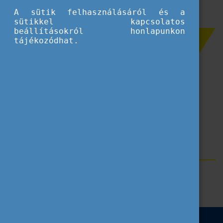
A sütik felhasználásáról és a
sütikkel kapcsolatos
beállításokról honlapunkon
Szűrés
tájékozódhat.
Tanulmányi célú mobilitás
Nemzetköziesítés
ECVET
Munkaerőpiac
Címkék
Erasmus+
Blog
Szakképzés
National VET Team