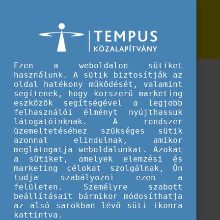
Erasmus+
Szakértői tanulmányok
Szakértői tanulmányok
Hasznos anyagok, tanulmányok
Ezen a weboldalon sütiket
használunk. A sütik biztosítják az
oldal hatékony működését, valamint
segítenek, hogy korszerű marketing
eszközök segítségével a legjobb
felhasználói élményt nyújthassuk
látogatóinknak. A rendszer
üzemeltetéséhez szükséges sütik
azonnal elindulnak, amikor
meglátogatja weboldalunkat. Azokat
a sütiket, amelyek elemzési és
marketing célokat szolgálnak, Ön
tudja szabályozni ezen a
felületen. Személyre szabott
Betöltés...
beállításait bármikor módosíthatja
az alsó sarokban lévő süti ikonra
kattintva.