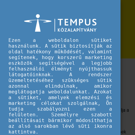
Erasmus+
Tanulási eredmények a duális képzésben és az Erasmus+ mobilitásokban
Tanulási eredmények a duális
képzésben és az Erasmus+
mobilitásokban
Ezen a weboldalon sütiket
használunk. A sütik biztosítják az
oldal hatékony működését, valamint
segítenek, hogy korszerű marketing
eszközök segítségével a legjobb
A tanulási eredmény alapú megközelítés hazai
felhasználói élményt nyújthassuk
gyakorlata a szakképzésben és megvalósítása az
látogatóinknak. A rendszer
üzemeltetéséhez szükséges sütik
Erasmus+ szakképzési mobilitások során.
azonnal elindulnak, amikor
meglátogatja weboldalunkat. Azokat
A tanulási eredmények megközelítés az elmúlt évek
a sütiket, amelyek elemzési és
legnagyobb hatású fejlesztő eszközévé és az európai
marketing célokat szolgálnak, Ön
tudja szabályozni ezen a
oktatási reform legfontosabb elemévé vált, melynek célja a
felületen. Személyre szabott
tanulói/oktatói /munkavállalói mobilitás és a tanulás
beállításait bármikor módosíthatja
szélesebb körű értelmezésének és elismerésének a
az alsó sarokban lévő süti ikonra
támogatása. A tanulási eredmény biztosítja a képesítések
kattintva.