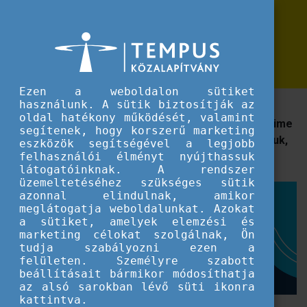
Erasmus+
Time to Move: Európa 2021-ben is vár rád!
Time to Move: Európa 2021-ben is
vár rád!
Ezen a weboldalon sütiket
használunk. A sütik biztosítják az
Körbeutaznád Európát? Érdekelnek a nemzetközi
oldal hatékony működését, valamint
önkéntes és tanulási lehetőségek? Csatlakozz a Time
segítenek, hogy korszerű marketing
to Move kampány rendezvényeihez, és megmutatjuk,
eszközök segítségével a legjobb
hogyan indulhatsz el!
felhasználói élményt nyújthassuk
látogatóinknak. A rendszer
üzemeltetéséhez szükséges sütik
azonnal elindulnak, amikor
meglátogatja weboldalunkat. Azokat
a sütiket, amelyek elemzési és
marketing célokat szolgálnak, Ön
tudja szabályozni ezen a
felületen. Személyre szabott
beállításait bármikor módosíthatja
az alsó sarokban lévő süti ikonra
kattintva.
Idén októberben újra
Time to Move kampány
, amely