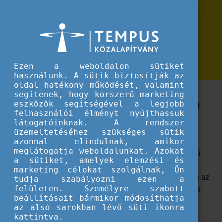
Erasmus+
Új centralizált pályázati lehetőség
Új centralizált pályázati lehetőség nyílt az Erasmus+ szakképzési szektorában
nyílt az Erasmus+ szakképzési
szektorában
Ezen a weboldalon sütiket
használunk. A sütik biztosítják az
oldal hatékony működését, valamint
A pályázatot közvetlenül az Európai Oktatási és
segítenek, hogy korszerű marketing
eszközök segítségével a legjobb
Kulturális Végrehajtó Ügynökséghez (EACEA) lehet
felhasználói élményt nyújthassuk
benyújtani az Erasmus+ program keretén belül.
látogatóinknak. A rendszer
üzemeltetéséhez szükséges sütik
Az Erasmus+ program szakképzési szektorában
azonnal elindulnak, amikor
meglátogatja weboldalunkat. Azokat
centralizált pályázati lehetőséget hirdet meg az Európai
a sütiket, amelyek elemzési és
Bizottság. A szakoktatás és szakképzés (CB VET)
marketing célokat szolgálnak, Ön
területén tevékenykedő szervezeteknek szóló felhívás az
tudja szabályozni ezen a
felületen. Személyre szabott
uniós tagországok, az Erasmus+ programországok és a
beállításait bármikor módosíthatja
programhoz nem társult országok közti
többoldalú
az alsó sarokban lévő süti ikonra
együttműködéseit
támogatja.
kattintva.