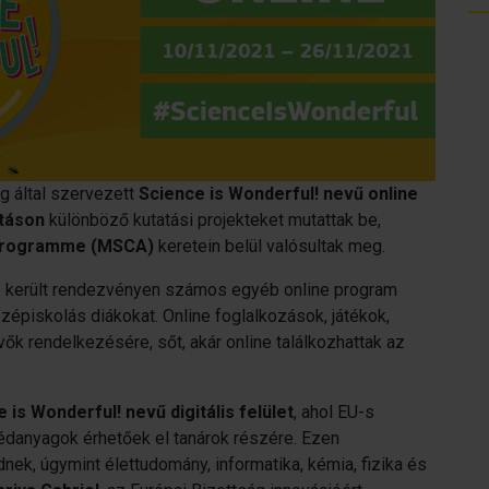
g által szervezett
Science is Wonderful!
nevű online
lításon
különböző kutatási projekteket mutattak be,
 programme (MSCA)
keretein belül valósultak meg.
 került rendezvényen számos egyéb online program
özépiskolás diákokat. Online foglalkozások, játékok,
ők rendelkezésére, sőt, akár online találkozhattak az
 is Wonderful! nevű digitális felület
, ahol EU-s
édanyagok érhetőek el tanárok részére. Ezen
k, úgymint élettudomány, informatika, kémia, fizika és