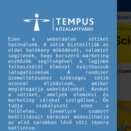
Pályázati
Erasmus+
Vegyen részt a Science is Wonderful! nevű e
Vegyen részt a Sc
Ezen a weboldalon sütiket
használunk. A sütik biztosítják az
oldal hatékony működését, valamint
segítenek, hogy korszerű marketing
eszközök segítségével a legjobb
felhasználói élményt nyújthassuk
2021. november 22-26 között számos izga
látogatóinknak. A rendszer
üzemeltetéséhez szükséges sütik
iránt érdeklődők.
azonnal elindulnak, amikor
meglátogatja weboldalunkat. Azokat
a sütiket, amelyek elemzési és
marketing célokat szolgálnak, Ön
tudja szabályozni ezen a
felületen. Személyre szabott
beállításait bármikor módosíthatja
az alsó sarokban lévő süti ikonra
kattintva.