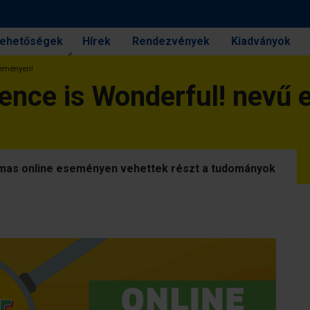
 lehetőségek
Hírek
Rendezvények
Kiadványok
seményen!
ience is Wonderful! nevű
lmas online eseményen vehettek részt a tudományok