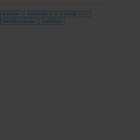
Erasmus+
Köznevelés
Hír
Ifjúság
EU
Felnőttkori tanulás
Szakképzés