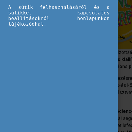
A sütik felhasználásáról és a
sütikkel kapcsolatos
beállításokról honlapunkon
tájékozódhat.
2021-ben is megrendezték az Európai Bizottsá
eseményt
. A rendezvényen egy
virtuális kiál
melyek a
Marie Skłodowska-Curie Actions
A
november 22. és 26.
között megrendezésre
várta továbbá a tanárokat, és az általános-és k
videók, oktatási segédanyagok álltak a résztvev
MSCA kutatóival is.
November 10-én
bemutatásra került a
Science
kutatási projektekhez kapcsolódó oktatási seg
segédanyagok számos tudományterületet lefedne