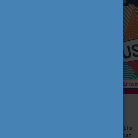
#ErasmusDays a közösségi
médián keresztül is!
A programsorozathoz és a közös ünnepléshez a
közösségi média csatornákon keresztül is csatlakozhat: ha
van egy jó Erasmus története vagy élménye, ossza meg az