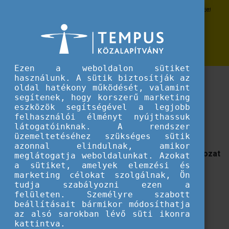
Erasmus+
Vegyen részt az Erasmus Napokon október 14-16. között!
Vegyen részt az Erasmus Napokon
október 14-16. között!
Ezen a weboldalon sütiket
használunk. A sütik biztosítják az
Ünnepelje velünk az Erasmus+ programot és
oldal hatékony működését, valamint
látogasson el az #ErasmusDays eseményeire!
segítenek, hogy korszerű marketing
Országszerte közel 80 esemény valósul meg a
eszközök segítségével a legjobb
nemzetközi programsorozat keretében.
felhasználói élményt nyújthassuk
látogatóinknak. A rendszer
üzemeltetéséhez szükséges sütik
Október 14-16. között minden az Erasmus+
azonnal elindulnak, amikor
projektekről szól majd: a háromnapos programsorozat
meglátogatja weboldalunkat. Azokat
a sütiket, amelyek elemzési és
során minden projektmegvalósító megmutathatja
marketing célokat szolgálnak, Ön
magát különféle rendezvényeken, a program iránt
tudja szabályozni ezen a
érdeklődők pedig ellátogathatnak, vagy online
felületen. Személyre szabott
csatlakozhatnak a színes programokhoz.
beállításait bármikor módosíthatja
az alsó sarokban lévő süti ikonra
Az idei Erasmus Napok alkalmával is számos hazai
kattintva.