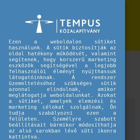
Erasmus+
Vegyen részt Ön is a Minority
Vegyen részt Ön is a Minority languages uniting in diversity című egyéni tr
languages uniting in diversity című
egyéni tréningprogramon!
Ezen a weboldalon sütiket
használunk. A sütik biztosítják az
oldal hatékony működését, valamint
Részvételi lehetőség a felnőtt tanulási szektornak
segítenek, hogy korszerű marketing
eszközök segítségével a legjobb
szóló tematikus szemináriumon.
felhasználói élményt nyújthassuk
látogatóinknak. A rendszer
A szeminárium az olasz nemzeti iroda szervezésében
üzemeltetéséhez szükséges sütik
valósul meg 2025. június 11-14. között.
azonnal elindulnak, amikor
meglátogatja weboldalunkat. Azokat
a sütiket, amelyek elemzési és
Szektor:
felnőtt tanulás
marketing célokat szolgálnak, Ön
tudja szabályozni ezen a
Jelentkezési határidő:
2025. március 31.
felületen. Személyre szabott
Helyszín:
Olaszország, Cosenza
beállításait bármikor módosíthatja
A rendezvény nyelve:
angol (B2 nyelvtudás
az alsó sarokban lévő süti ikonra
szükséges)
kattintva.