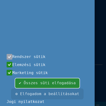
Rendszer sütik
Elemzési sütik
Impresszum
|
Használati feltételek
|
Marketing sütik
Adatvédelem
|
Sajtóközlemények
|
Kapcsolat
✔ Összes süti elfogadása
Minden jog fenntartva, 2026 © Tempus
Közalapítvány
⚙ Elfogadom a beállításokat
Fotók és illusztrációk: Európai Unió, Shutterstock,
Jogi nyilatkozat
Adobe Stock,
Font Awesome.