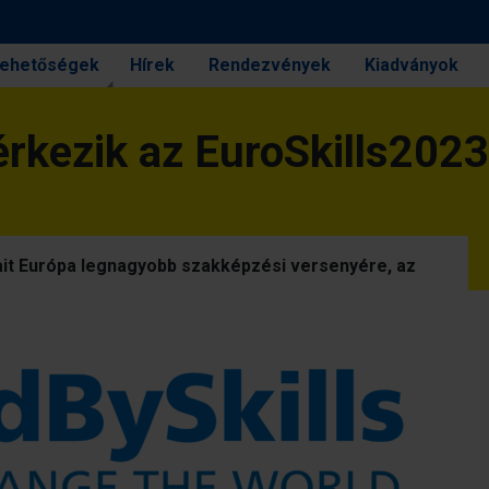
 lehetőségek
Hírek
Rendezvények
Kiadványok
rkezik az EuroSkills2023
ait Európa legnagyobb szakképzési versenyére, az