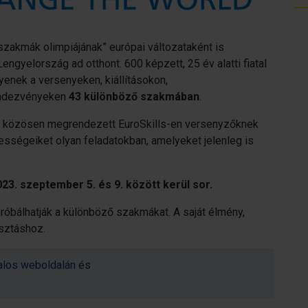
zakmák olimpiájának” európai változataként is
engyelország ad otthont. 600 képzett, 25 év alatti fiatal
yenek a versenyeken, kiállításokon,
endezvényeken
43 különböző szakmában
.
al közösen megrendezett EuroSkills-en versenyzőknek
ességeiket olyan feladatokban, amelyeket jelenleg is
. szeptember 5. és 9. között kerül sor.
ipróbálhatják a különböző szakmákat. A saját élmény,
asztáshoz.
talos weboldalán
és