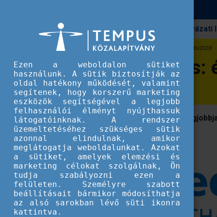
Pályázati
Erasmus+
Visszaszámlálás: érkezik az EuroSkills2023!
Visszaszámlálás: é
Ezen a weboldalon sütiket
használunk. A sütik biztosítják az
oldal hatékony működését, valamint
segítenek, hogy korszerű marketing
eszközök segítségével a legjobb
felhasználói élményt nyújthassuk
Idén Gdańsk-ban várják a szakmák legjobbj
látogatóinknak. A rendszer
üzemeltetéséhez szükséges sütik
EuroSkills 2023-ra!
azonnal elindulnak, amikor
meglátogatja weboldalunkat. Azokat
a sütiket, amelyek elemzési és
marketing célokat szolgálnak, Ön
tudja szabályozni ezen a
felületen. Személyre szabott
beállításait bármikor módosíthatja
az alsó sarokban lévő süti ikonra
kattintva.