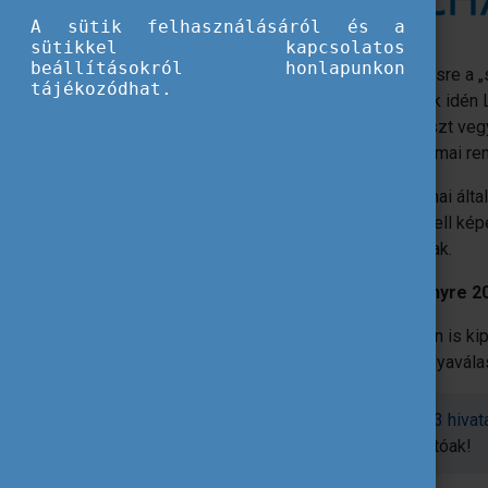
A sütik felhasználásáról és a
sütikkel kapcsolatos
beállításokról honlapunkon
Nyolcadik alkalommal kerül megrendezésre a „s
tájékozódhat.
emlegetett
EuroSkills verseny
, melynek idén L
szakembert várnak
Gdańsk-ba
, hogy részt veg
konferenciaprogramokon és egyéb szakmai r
A
WorldSkills Europe
szervezet tagállamai ált
egyénileg és közösen is bizonyítaniuk kell kép
tanulnak és a jövőben hasznosítani fognak.
A háromnapos rendezvényre 2023
A látogatók interaktív, látványos formában is k
megtapasztalás inspirációt nyújthat a pályavál
További információk az
Euroskills2023 hiva
az esemény
Facebook oldalán
találhatóak!