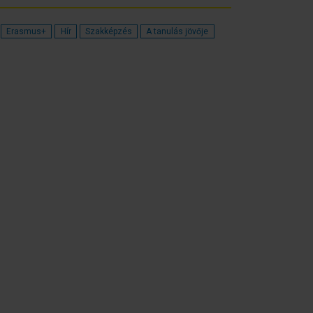
Erasmus+
Hír
Szakképzés
A tanulás jövője