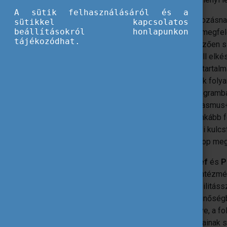
A sütik felhasználásáról és a
A szakképzésre vonatkozó jogi szabályozásn
sütikkel kapcsolatos
beállításokról honlapunkon
augusztus 31-ig a miniszteri ajánlásnak megfel
tájékozódhat.
(MIR), amelyben meghatározták a kötelezően s
kulcsfolyamataikat. Ebben a tanévben kell elk
kiegészíteni az intézményi MIR leírását tarta
megvalósítandó mobilitásszervezésének folya
folyamatok közé, mivel az Erasmus+ programba
intézmények részéről. Ugyanakkor az Erasmus
nevelő-oktató tevékenységének egyre inkább f
megszervezése – a folyamat intézményi kulcsfol
folyamatszabályozást támogató workshop me
A workshop első felében
Marton József
és
P
szakértői egy általános képet adtak az intézmén
kötelező elemeiről és az Erasmus+ mobilitáss
után az Erasmus+ mobilitásokra előírt minőségb
ezután csoportmunkában ezeket beépítve, a f
mobilitásszervezés különböző szakaszainak sz