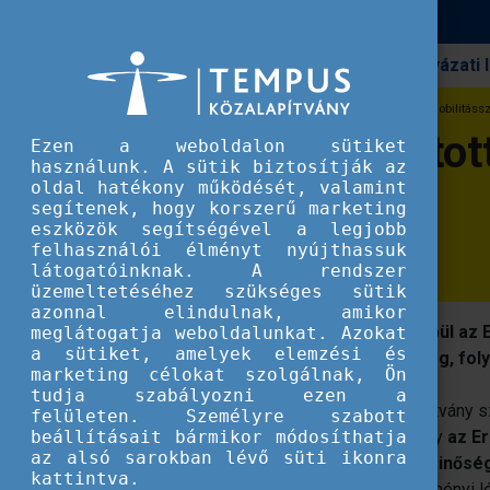
Pályázati
Erasmus+
Workshopot tartottak az Erasmus+ mobilitássz
Workshopot tartot
Ezen a weboldalon sütiket
használunk. A sütik biztosítják az
oldal hatékony működését, valamint
folyamatairól
segítenek, hogy korszerű marketing
eszközök segítségével a legjobb
felhasználói élményt nyújthassuk
látogatóinknak. A rendszer
üzemeltetéséhez szükséges sütik
azonnal elindulnak, amikor
Az iskolák életébe egyre inkább beépül az 
meglátogatja weboldalunkat. Azokat
a sütiket, amelyek elemzési és
megfelelő minőségben valósuljon meg, fo
marketing célokat szolgálnak, Ön
tudja szabályozni ezen a
2022. október 12-én a Tempus Közalapítvány 
felületen. Személyre szabott
beállításait bármikor módosíthatja
szakértői segítséggel áttekintették, hogy
az E
az alsó sarokban lévő süti ikonra
megfelelő szabályozásához milyen minőségi
kattintva.
sikeres megvalósításához milyen intézményi 