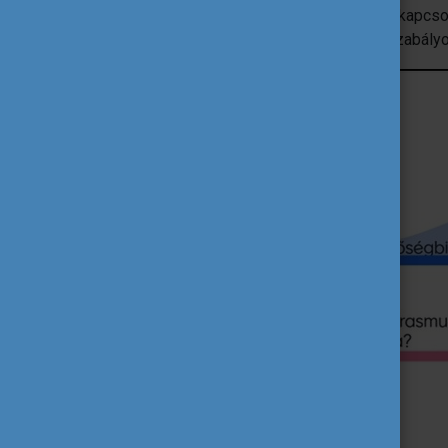
Erasmus+ pályázatok megvalósításával kapcsola
mobilitás utáni teendőkről készítettek szabály