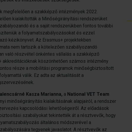
ak megfelelően a szakképző intézmények 2022.
elően kialakították a Minőségirányítási rendszerüket
zabályozandó és a saját rendszerükben fontos további
észíteniük a folyamatszabályozásokat és ezzel
lmazó kézikönyvet. Az Erasmus+ projektekben
mata nem tartozik a kötelezően szabályozandó
n való részvétel önkéntes vállalás a szakképző
+ akkreditációknak köszönhetően számos intézmény
ontos része a mobilitási programok minőségbiztosított
yamattá válik. Ez adta az aktualitását a
gszervezésének.
alencsárné Kasza Marianna,
a
National VET Team
yi minőségirányítás kialakításának alapjairól, a rendszer
zervezés kapcsolódási lehetőségeiről. Az előadások
iztosítási szabályokat tekintették át a résztvevők, hogy
olyamatszabályozás általános módszerével a
abályozására tegyenek javaslatot. A résztvevők az