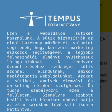
Erasmus+
2021-ben is lehet pályázni az Erasmus+ sport területén!
2021-ben is lehet pályázni az
Erasmus+ sport területén!
Ezen a weboldalon sütiket
használunk. A sütik biztosítják az
A centralizált elbírálás alá eső pályázatokat az EACEA
oldal hatékony működését, valamint
várja június 17-ig.
segítenek, hogy korszerű marketing
eszközök segítségével a legjobb
Az Erasmus+ program egyik célja a sport nemzetközi
felhasználói élményt nyújthassuk
látogatóinknak. A rendszer
szintű támogatása. A szektor célkitűzései között szerepel
üzemeltetéséhez szükséges sütik
a társadalmi befogadás sport által történő erősítése, a
azonnal elindulnak, amikor
diszkrimináció elleni küzdelem, a sport és az aktív életmód
meglátogatja weboldalunkat. Azokat
a sütiket, amelyek elemzési és
népszerűsítése, valamint a szektoron belüli és a sport általi
marketing célokat szolgálnak, Ön
oktatás támogatása. A program támogatásával
nonprofit
tudja szabályozni ezen a
európai sportesemények, kisléptékű partnerségek és
felületen. Személyre szabott
partnerségi együttműködések megvalósítására van
beállításait bármikor módosíthatja
az alsó sarokban lévő süti ikonra
lehetőség.
kattintva.