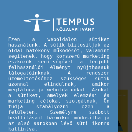
Erasmus+
Digitalizáció nemzetközi projektekben webinárium
Digitalizáció nemzetközi
projektekben webinárium
Kezdés:
2026. április 16., 15:30
Ezen a weboldalon sütiket
Befejezés:
2026. április 16., 16:30
használunk. A sütik biztosítják az
oldal hatékony működését, valamint
segítenek, hogy korszerű marketing
eszközök segítségével a legjobb
Digitális megoldások a projektalapú munka és a
felhasználói élményt nyújthassuk
szakképzési együttműködések támogatására a
látogatóinknak. A rendszer
üzemeltetéséhez szükséges sütik
mindennapi gyakorlatban április 16-án.
azonnal elindulnak, amikor
meglátogatja weboldalunkat. Azokat
a sütiket, amelyek elemzési és
marketing célokat szolgálnak, Ön
tudja szabályozni ezen a
felületen. Személyre szabott
beállításait bármikor módosíthatja
az alsó sarokban lévő süti ikonra
kattintva.