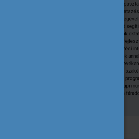
szerzett tapasztal
amelyek metszéspo
Tevékenységével
kapcsolatát segít
technológiák okta
applikáció fejlesz
felnőttképzési in
rendszernek annak 
szakértői tevéken
stratégiai együttműködési pályázatok szakér
megvalósításig. Hazai és nemzetközi progra
az együttműködés erejében; mindennapi mun
oktatáson keresztül való támogatásán fárado
Müller Helga önéletrajza