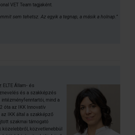
ional VET Team tagjaként.
emmit sem tehetsz. Az egyik a tegnap, a másik a holnap.”
z ELTE Állam- és
öznevelés és a szakképzés
z intézményfenntartói, mind a
22 óta az IKK Innovatív
az IKK által a szakképző
jtott szakmai támogató
k közelebbről, közvetlenebbül