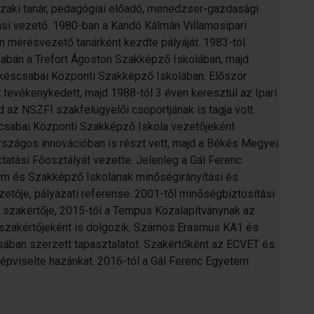
zaki tanár, pedagógiai előadó, menedzser-gazdasági
si vezető. 1980-ban a Kandó Kálmán Villamosipari
 mérésvezető tanárként kezdte pályáját. 1983-tól
abán a Trefort Ágoston Szakképző Iskolában, majd
ékéscsabai Központi Szakképző Iskolában. Először
 tevékenykedett, majd 1988-tól 3 éven keresztül az Ipari
 az NSZFI szakfelügyelői csoportjának is tagja volt.
csabai Központi Szakképző Iskola vezetőjeként
rszágos innovációban is részt vett, majd a Békés Megyei
tatási Főosztályát vezette. Jelenleg a Gál Ferenc
m és Szakképző Iskolának minőségirányítási és
zetője, pályázati referense. 2001-től minőségbiztosítási
szakértője, 2015-től a Tempus Közalapítványnak az
m szakértőjeként is dolgozik. Számos Erasmus KA1 és
ában szerzett tapasztalatot. Szakértőként az ECVET és
viselte hazánkat. 2016-tól a Gál Ferenc Egyetem