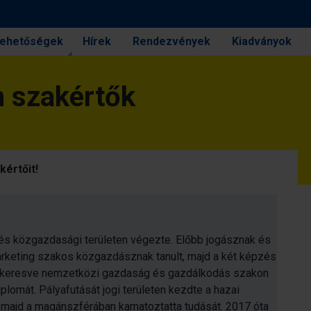
 lehetőségek
Hírek
Rendezvények
Kiadványok
m szakértők
értőit!
 és közgazdasági területen végezte. Előbb jogásznak és
keting szakos közgazdásznak tanult, majd a két képzés
 keresve nemzetközi gazdaság és gazdálkodás szakon
plomát. Pályafutását jogi területen kezdte a hazai
 majd a magánszférában kamatoztatta tudását. 2017 óta