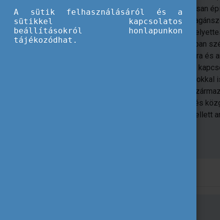
párhuzamosan építi
A sütik felhasználásáról és a
képzési magánsze
sütikkel kapcsolatos
beállításokról honlapunkon
igazgató-helyett
tájékozódhat.
Technikumban szél
folyamatokra és an
oktatáshoz kapcs
tapasztalatokkal 
alkalmazni a másik tevékenységből származ
igyekszik átfedéssel alkalmazni jogi és kö
folyamatosan fejleszti. Anyanyelve mellett
idegennyelvtudással.
dr. Fekete Boglárka önéletrajza
Marton József