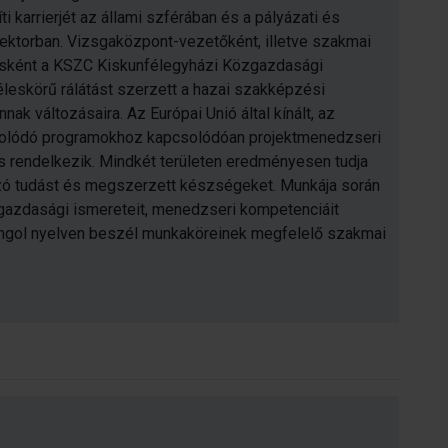
 karrierjét az állami szférában és a pályázati és
ktorban. Vizsgaközpont-vezetőként, illetve szakmai
esként a KSZC Kiskunfélegyházi Közgazdasági
eskörű rálátást szerzett a hazai szakképzési
nak változásaira. Az Európai Unió által kínált, az
olódó programokhoz kapcsolódóan projektmenedzseri
is rendelkezik. Mindkét területen eredményesen tudja
ó tudást és megszerzett készségeket. Munkája során
zgazdasági ismereteit, menedzseri kompetenciáit
 angol nyelven beszél munkaköreinek megfelelő szakmai