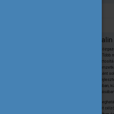
Molnárné Stadler Katalin
TQM szakközgazdá
tanácsadó. Több m
minőségbiztosítás
hazai és nemzetkö
tanácsadóként so
gazdaságfejleszté
tanácsadásban, kü
megvalósításában 
2000 óta meghatá
fejlesztését célz