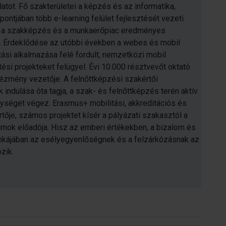
atot. Fő szakterületei a képzés és az informatika,
ntjában több e-learning felület fejlesztését vezeti.
 a szakképzés és a munkaerőpiac eredményes
i. Érdeklődése az utóbbi években a webes és mobil
tási alkalmazása felé fordult, nemzetközi mobil
tési projekteket felügyel. Évi 10.000 résztvevőt oktató
tézmény vezetője. A felnőttképzési szakértői
indulása óta tagja, a szak- és felnőttképzés terén aktív
ységet végez. Erasmus+ mobilitási, akkreditációs és
tője, számos projektet kísér a pályázati szakasztól a
mok előadója. Hisz az emberi értékekben, a bizalom és
kájában az esélyegyenlőségnek és a felzárkózásnak az
zik.