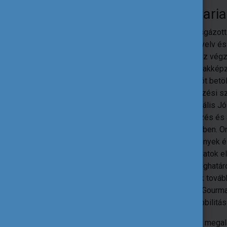
Palencsárné Kasza Mari
Okleveles közgazdásztanár, szakvizsgázot
közoktatásvezetői területen, német nyelv és
emellett vendéglátóipari üzemgazdász végze
évet dolgozott az iskolarendszerű szakképz
tagintézményvezetőig minden pozíciót betölt
munkákat; szakképzési és felnőttképzési s
fejlesztés területén dolgozott. A Digitális Jó
munkatársaként részt vett a szakképzés és 
digitalizációját támogató fejlesztésekben.
részt: képzési és kimeneti követelmények
fejlesztésénél vezető szakértői feladatok e
digitáliskompetencia-készletének meghatár
szakértői feladatok ellátása; tréningek to
dolgozó oktatók számára. Jelenleg a Gourm
vesz részt nemzetközi projektek - mobilitá
Az ECVET szakértői hálózatban annak megala