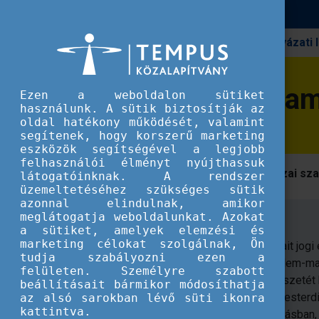
Pályázati
Erasmus+
National VET Team szakértők
National VET Tea
Ezen a weboldalon sütiket
használunk. A sütik biztosítják az
oldal hatékony működését, valamint
segítenek, hogy korszerű marketing
eszközök segítségével a legjobb
felhasználói élményt nyújthassuk
Ismerje meg a National VET Team hazai szak
látogatóinknak. A rendszer
üzemeltetéséhez szükséges sütik
azonnal elindulnak, amikor
dr. Fekete Boglárka
meglátogatja weboldalunkat. Azokat
a sütiket, amelyek elemzési és
marketing célokat szolgálnak, Ön
Tanulmányait jogi
tudja szabályozni ezen a
kereskedelem-mar
felületen. Személyre szabott
közös metszetét
beállításait bármikor módosíthatja
szerzett mesterdi
az alsó sarokban lévő süti ikonra
kattintva.
közigazgatásban,