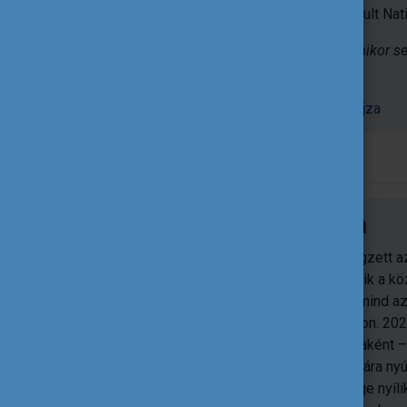
folytatta a munkát az újonnan megalakult Nat
Mottója
„Csak két nap van az évben, mikor s
(Dalai láma)
Palencsárné Kasza Marianna önéletrajza
dr. Pusztai Zsuzsanna
Dr. Pusztai Zsuzsanna jogászként végzett a
Jogtudományi Karán. 2011 óta dolgozik a k
területén, ahol tapasztalatotszerzett mind a
jogalkotói, szakpolitikai irányítói oldalon. 20
Képzéstámogató Központ munkatársaként – 
intézmények vezetői és oktatói számára nyú
tevékenységen keresztül – lehetősége nyíli