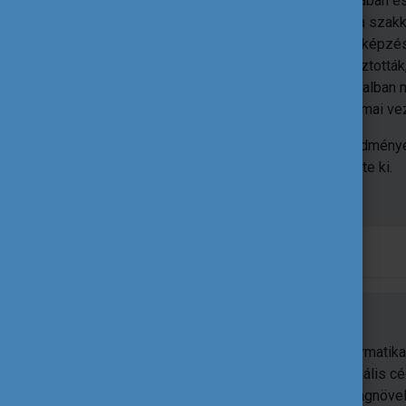
támogatásában és
kiemelten a szakk
szakértő képviselője az Európai Szakképzés
Igazgatóságának tagjává is megválasztották, 
Szakképzési és Felnőttképzési Hivatalban
Referencia Pont szakértőjeként, szakmai ve
A minőségügy területén folytatott eredmén
Minőségért” egyéni vándordíjjal tüntette ki.
Molnárné Stadler Katalin önéletrajza
Müller Helga
Tanári, informati
multinacionális c
hatékonyságnöve