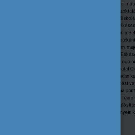
Villamosipari műs
mérnök, közoktatá
Műszaki Főiskolán
dolgozik Békéscs
jogutódjában a B
szakmai tanárként
Minisztérium, majd
1991-től A Békés
dolgozott. Több o
Kormányhivatal Ok
Egyetem Techniku
felnőttképzési ve
szakértő, az NSZFH EQAVET referencia pont 
ECVET, illetve 2021-től a National VET Tea
KA2 projekt kidolgozásában és megvalósítás
EQAVET Network PLA éves rendezvényein kép
címzetes docense.
Marton József önéletrajza