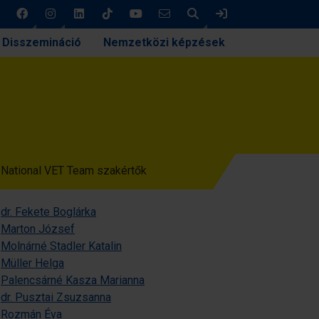
Keresés
Bejelentkezés
Disszemináció
Nemzetközi képzések
National VET Team szakértők
dr. Fekete Boglárka
Marton József
Molnárné Stadler Katalin
Müller Helga
Palencsárné Kasza Marianna
dr. Pusztai Zsuzsanna
Rozmán Éva