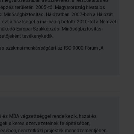
 megvalósításában a köznevelés, a felsőoktatás és
épzés területén. 2005-től Magyarország hivatalos
i Minőségbiztosítási Hálózatban. 2007-ben a Hálózat
ezt a tisztséget a mai napig betölti. 2010-től a Nemzeti
 működő Európai Szakképzési Minőségbiztosítási
zetőjeként tevékenykedik.
yes szakmai munkásságáért az ISO 9000 Fórum „A
kai és MBA végzettséggel rendelkezik, hazai és
égek sikeres szervezeteinek felépítésében,
lésében, nemzetközi projektek menedzsmentjében