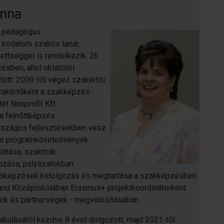
anna
t pedagógus
 irodalom szakos tanár,
ttséggel is rendelkezik. 26
ésben, ahol oktatótól
ött. 2009-től végez szakértői
zakértőként a szakképzés-
lét Nonprofit Kft.
a felnőttképzés
 Országos fejlesztésekben vesz
 és programkövetelmények
llátása, szakmák
ozása; pályázatokban
vábbképzések kidolgozás és megtartása a szakképzésben
and Középiskolában Erasmus+ projektkoordinátorként
sok és partnerségek - megvalósításában.
kulásától kezdve 8 évet dolgozott, majd 2021-től