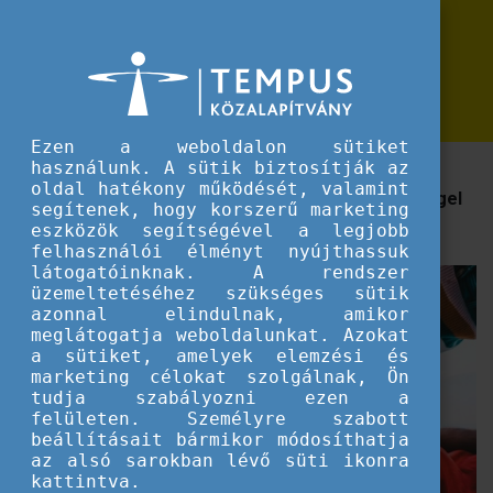
Erasmus+
Egy elképzelt galaxisban mindenki összefog
Egy elképzelt galaxisban mindenki
összefog
Ezen a weboldalon sütiket
használunk. A sütik biztosítják az
A társadalmi és környezeti fenntarthatóság iránti
oldal hatékony működését, valamint
elkötelezettség növeléséért kevesebb lehetőséggel
segítenek, hogy korszerű marketing
rendelkező fiatalok bevonásával.
eszközök segítségével a legjobb
felhasználói élményt nyújthassuk
látogatóinknak. A rendszer
üzemeltetéséhez szükséges sütik
azonnal elindulnak, amikor
meglátogatja weboldalunkat. Azokat
a sütiket, amelyek elemzési és
marketing célokat szolgálnak, Ön
tudja szabályozni ezen a
felületen. Személyre szabott
beállításait bármikor módosíthatja
az alsó sarokban lévő süti ikonra
kattintva.