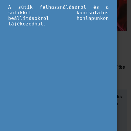
A sütik felhasználásáról és a
sütikkel kapcsolatos
beállításokról honlapunkon
tájékozódhat.
Egy elképzelt galaxisban mindenki összefog
A
Pannonhalmi Főapátság Máriaremete-Hidegkúti
Ökumenikus Általános Iskolája
által koordinált
köznevelési partnerségi együttműködési (
KA220-SCH)
pályázattípusban
támogatást nyert,
“
Be the Guardian of the
Galaxy Yourself!”
című projekt 5 ország (magyar, olasz,
svéd, portugál, török) részvételével zajlott.
Az Erasmus+ program céljaihoz (a zöld és digitális
átálláshoz, az inkluzivitáshoz és aktív társadalmi
részvételt támogató prioritásokhoz) való
hozzájárulásukat jó példaként emeljük ki leendő
pályázóink számára.